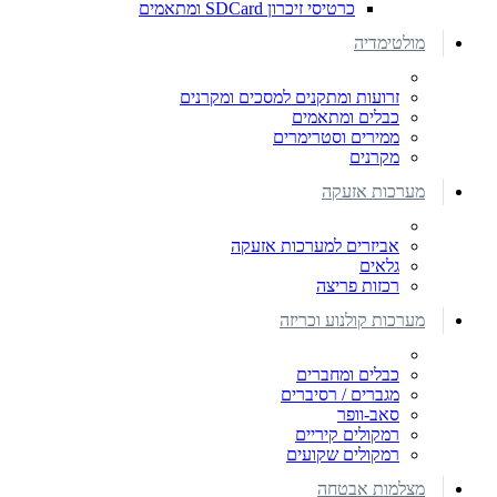
כרטיסי זיכרון SDCard ומתאמים
מולטימדיה
זרועות ומתקנים למסכים ומקרנים
כבלים ומתאמים
ממירים וסטרימרים
מקרנים
מערכות אזעקה
אביזרים למערכות אזעקה
גלאים
רכזות פריצה
מערכות קולנוע וכריזה
כבלים ומחברים
מגברים / רסיברים
סאב-וופר
רמקולים קיריים
רמקולים שקועים
מצלמות אבטחה