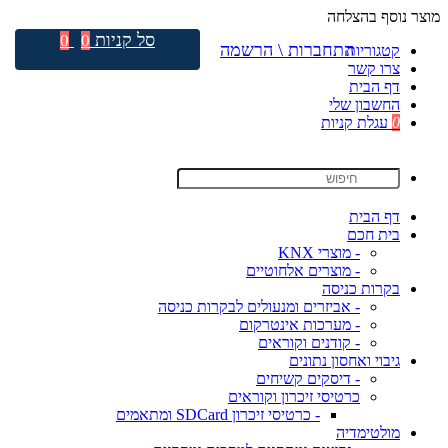
מוצר נוסף בהצלחה
סל קניות
0
0
התחברות \ הרשמה
קטגוריות
צרו קשר
דף הבית
החשבון שלי
0
עגלת קניות
דף הבית
בית חכם
- מוצרי KNX
- מוצרים אלחוטיים
בקרות כניסה
- אביזרים ומנעולים לבקרות כניסה
- מערכות אינטרקום
- קודנים וקוראים
גיבוי ואחסון נתונים
- דיסקים קשיחים
כרטיסי זיכרון וקוראים
- כרטיסי זיכרון SDCard ומתאמים
מולטימדיה