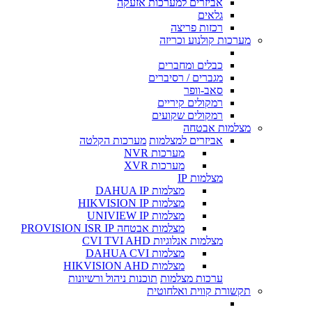
אביזרים למערכות אזעקה
גלאים
רכזות פריצה
מערכות קולנוע וכריזה
כבלים ומחברים
מגברים / רסיברים
סאב-וופר
רמקולים קיריים
רמקולים שקועים
מצלמות אבטחה
אביזרים למצלמות
מערכות הקלטה
מערכות NVR
מערכות XVR
מצלמות IP
מצלמות DAHUA IP
מצלמות HIKVISION IP
מצלמות UNIVIEW IP
מצלמות אבטחה PROVISION ISR IP
מצלמות אנלוגיות CVI TVI AHD
מצלמות DAHUA CVI
מצלמות HIKVISION AHD
ערכות מצלמות
תוכנות ניהול ורשיונות
תקשורת קווית ואלחוטית