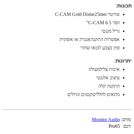
תכונות:
טוויטר
C-CAM Gold Dome25mm
וופר
C-CAM 6.5
"
גריל מגנטי
אפשרות התקנהאנכית או אופקית
זמין בצבע לבןאו שחור
יתרונות:
איכות צלילמעולה
עיצוב אלגנטי
התקנה קלה
מתאים לחלליםקטנים וגדולים
מותג:
Monitor Audio
דגם:
Pro65