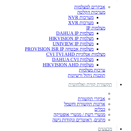
אביזרים למצלמות
מערכות הקלטה
מערכות NVR
מערכות XVR
מצלמות IP
מצלמות DAHUA IP
מצלמות HIKVISION IP
מצלמות UNIVIEW IP
מצלמות אבטחה PROVISION ISR IP
מצלמות אנלוגיות CVI TVI AHD
מצלמות DAHUA CVI
מצלמות HIKVISION AHD
ערכות מצלמות
תוכנות ניהול ורשיונות
תקשורת קווית ואלחוטית
אביזרי תקשורת
ארונות תקשורת וחשמל
כבלים
מגשרי רשת / מגשרי אופטיקה
מתגים, ראוטרים ונקודות גישה
מבצעים