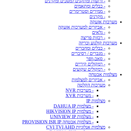
- זרועות ומתקנים למסכים ומקרנים
- כבלים ומתאמים
- ממירים וסטרימרים
- מקרנים
מערכות אזעקה
- אביזרים למערכות אזעקה
- גלאים
- רכזות פריצה
מערכות קולנוע וכריזה
- כבלים ומחברים
- מגברים / רסיברים
- סאב-וופר
- רמקולים קיריים
- רמקולים שקועים
מצלמות אבטחה
- אביזרים למצלמות
מערכות הקלטה
- מערכות NVR
- מערכות XVR
מצלמות IP
- מצלמות DAHUA IP
- מצלמות HIKVISION IP
- מצלמות UNIVIEW IP
- מצלמות אבטחה PROVISION ISR IP
מצלמות אנלוגיות CVI TVI AHD