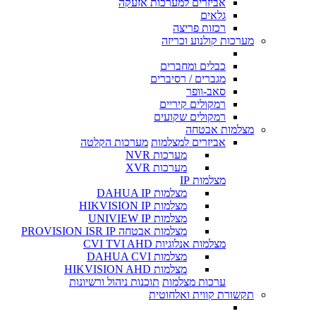
אביזרים למערכות אזעקה
גלאים
רכזות פריצה
מערכות קולנוע וכריזה
כבלים ומחברים
מגברים / רסיברים
סאב-וופר
רמקולים קיריים
רמקולים שקועים
מצלמות אבטחה
אביזרים למצלמות
מערכות הקלטה
מערכות NVR
מערכות XVR
מצלמות IP
מצלמות DAHUA IP
מצלמות HIKVISION IP
מצלמות UNIVIEW IP
מצלמות אבטחה PROVISION ISR IP
מצלמות אנלוגיות CVI TVI AHD
מצלמות DAHUA CVI
מצלמות HIKVISION AHD
ערכות מצלמות
תוכנות ניהול ורשיונות
תקשורת קווית ואלחוטית