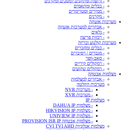
- זרועות ומתקנים למסכים ומקרנים
- כבלים ומתאמים
- ממירים וסטרימרים
- מקרנים
מערכות אזעקה
- אביזרים למערכות אזעקה
- גלאים
- רכזות פריצה
מערכות קולנוע וכריזה
- כבלים ומחברים
- מגברים / רסיברים
- סאב-וופר
- רמקולים קיריים
- רמקולים שקועים
מצלמות אבטחה
- אביזרים למצלמות
מערכות הקלטה
- מערכות NVR
- מערכות XVR
מצלמות IP
- מצלמות DAHUA IP
- מצלמות HIKVISION IP
- מצלמות UNIVIEW IP
- מצלמות אבטחה PROVISION ISR IP
מצלמות אנלוגיות CVI TVI AHD