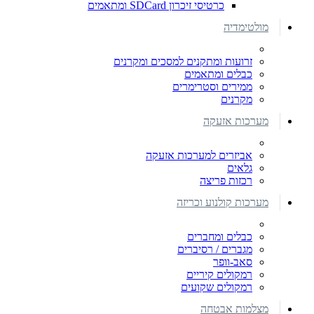
כרטיסי זיכרון SDCard ומתאמים
מולטימדיה
זרועות ומתקנים למסכים ומקרנים
כבלים ומתאמים
ממירים וסטרימרים
מקרנים
מערכות אזעקה
אביזרים למערכות אזעקה
גלאים
רכזות פריצה
מערכות קולנוע וכריזה
כבלים ומחברים
מגברים / רסיברים
סאב-וופר
רמקולים קיריים
רמקולים שקועים
מצלמות אבטחה