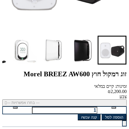
זוג רמקול חוץ Morel BREEZ AW600
זמינות: קיים במלאי
₪2,200.00
צבע
--- בחרו אפשרויות ---
הוספה לסל
קנה עכשיו