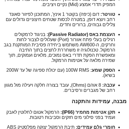
המפיק תדרי אמצע (Mid) נקיים ויציבים.
טוויטר:
דום (כיפה) בקוטר 1 אינץ', המתוכנן לפיזור סאונד
רחב ויוצא דופן, במטרה לכסות שטחים חיצוניים גדולים עם
צלילים גבוהים, ברורים וחדים.
העצמת באס (Passive Radiator):
בניגוד לרמקולים
רגילים בעלי פתח אוורור (Port) שעלולים לצבור לחות
וחרקים, ה-AW600 משתמש ביחידה פסיבית המותקנת בגב
הרמקול. טכנולוגיה זו משחררת לחצים בתוך התיבה
ומאפשרת הפקת תדרי באס נמוכים, מלאים ועמוקים, תוך
שמירה מלאה על אטימות הרמקול.
הספק שמע:
100W RMS (עם יכולת ספיגה של עד 200W
בשיא).
עכבה:
8 אוהם (Ohms), עובד בצורה חלקה ויעילה מול מגוון
רחב של מגברים ורסיברים.
מבנה, עמידות והתקנה
תקן אטימות מחמיר (IP66):
הרמקול אטום לחלוטין לאבק
ועמיד בפני סילוני מים חזקים וסביבות רטובות.
חומרי גלם עמידים:
תיבת הרמקול יצוקה מפלסטיק ABS