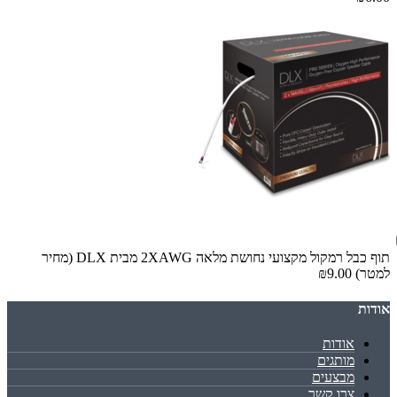
תוף כבל רמקול מקצועי נחושת מלאה 2XAWG מבית DLX (מחיר
למטר)
₪9.00
אודות
אודות
מותגים
מבצעים
צרו קשר