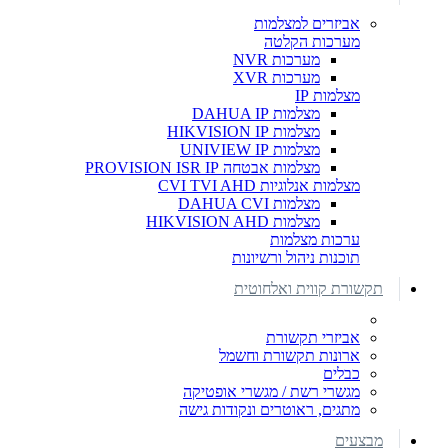
אביזרים למצלמות
מערכות הקלטה
מערכות NVR
מערכות XVR
מצלמות IP
מצלמות DAHUA IP
מצלמות HIKVISION IP
מצלמות UNIVIEW IP
מצלמות אבטחה PROVISION ISR IP
מצלמות אנלוגיות CVI TVI AHD
מצלמות DAHUA CVI
מצלמות HIKVISION AHD
ערכות מצלמות
תוכנות ניהול ורשיונות
תקשורת קווית ואלחוטית
אביזרי תקשורת
ארונות תקשורת וחשמל
כבלים
מגשרי רשת / מגשרי אופטיקה
מתגים, ראוטרים ונקודות גישה
מבצעים