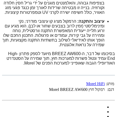
בצפיפות גבוהה, והאלמנטים מוגנים על ידי גריל חסין חלודה
וקורוזיה. בנייה זו מבטיחה שרידות לאורך זמן כנגד פגעי מזג
האוויר, כולל חשיפה ישירה לקרני UV וטמפרטורות קיצוניות.
עיצוב והתקנה:
הרמקול מציג קו עיצובי מודרני, נקי
ומינימליסטי (זמין לרוב בצבעים שחור או לבן). הוא מגיע עם
זרוע תלייה ייעודית המאפשרת התקנה וורסטילית, נוחה
ומהירה על גבי קירות, עמודים או פרגולות. התכנון החכם שלו
הופך אותו לאידיאלי לשילוב בתשתיות התקנה מקצועיות, תוך
שמירה על נראות אלגנטית.
בסיכומו של דבר, ה-BREEZ AW600 מיועד לספק פתרון High-
End עמיד ונטול פשרות למערכות חוץ, תוך שמירה על הסטנדרט
האודיופילי הגבוה שאופייני למערכות הפנים של Morel.
מותג:
Morel HiFi
דגם:
רמקול חוץ Morel BREEZ AW600