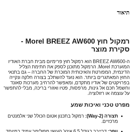
תיאור
רמקול חוץ Morel BREEZ AW600 -
סקירת מוצר
ה-BREEZ AW600 הוא רמקול חוץ פרימיום מבית חברת האודיו
המוערכת Morel. הרמקול מתוכנן לספק את חתימת הצליל
הדינמית, המפורטת והאיכותית המוכרת של החברה – גם בתנאי
החוץ המאתגרים ביותר. הוא נועד להשתלב בצורה חלקה ונקייה
בפרויקטים של אודיו מתקדם, ומאפשר להרחיב מערכות סאונד
וחשמל חכם אל גינות, מרפסות, פטיו ואזורי בריכה, מבלי להתפשר
על עוצמה או רזולוציה.
מפרט טכני ואיכות שמע
תצורה (2-Way):
רמקול בתכנון אטום הכולל שני אלמנטים
מרכזיים.
וופר:
דרייבר בגודל 6.5 אינץ' העשוי מפולימר עמיד במיוחד,