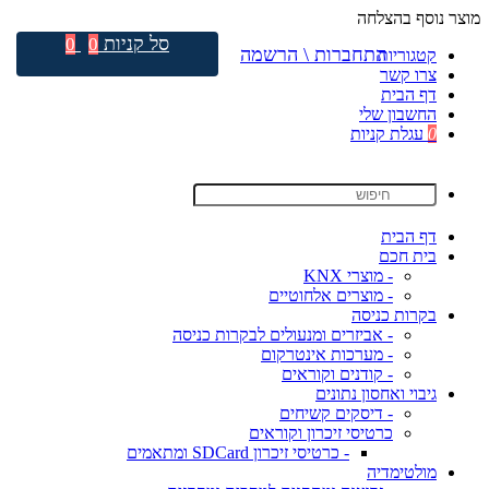
מוצר נוסף בהצלחה
סל קניות
0
0
התחברות \ הרשמה
קטגוריות
צרו קשר
דף הבית
החשבון שלי
0
עגלת קניות
דף הבית
בית חכם
- מוצרי KNX
- מוצרים אלחוטיים
בקרות כניסה
- אביזרים ומנעולים לבקרות כניסה
- מערכות אינטרקום
- קודנים וקוראים
גיבוי ואחסון נתונים
- דיסקים קשיחים
כרטיסי זיכרון וקוראים
- כרטיסי זיכרון SDCard ומתאמים
מולטימדיה