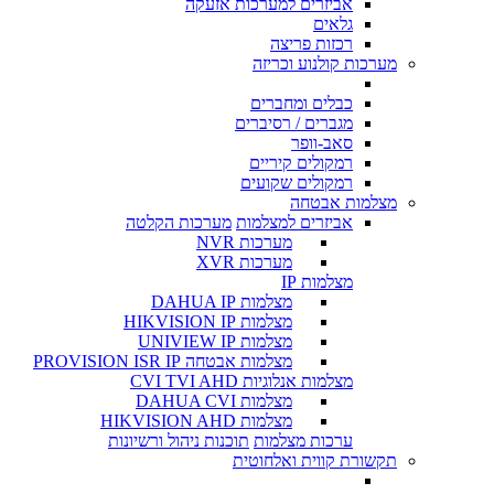
אביזרים למערכות אזעקה
גלאים
רכזות פריצה
מערכות קולנוע וכריזה
כבלים ומחברים
מגברים / רסיברים
סאב-וופר
רמקולים קיריים
רמקולים שקועים
מצלמות אבטחה
אביזרים למצלמות
מערכות הקלטה
מערכות NVR
מערכות XVR
מצלמות IP
מצלמות DAHUA IP
מצלמות HIKVISION IP
מצלמות UNIVIEW IP
מצלמות אבטחה PROVISION ISR IP
מצלמות אנלוגיות CVI TVI AHD
מצלמות DAHUA CVI
מצלמות HIKVISION AHD
ערכות מצלמות
תוכנות ניהול ורשיונות
תקשורת קווית ואלחוטית