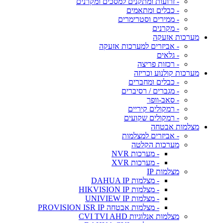
- זרועות ומתקנים למסכים ומקרנים
- כבלים ומתאמים
- ממירים וסטרימרים
- מקרנים
מערכות אזעקה
- אביזרים למערכות אזעקה
- גלאים
- רכזות פריצה
מערכות קולנוע וכריזה
- כבלים ומחברים
- מגברים / רסיברים
- סאב-וופר
- רמקולים קיריים
- רמקולים שקועים
מצלמות אבטחה
- אביזרים למצלמות
מערכות הקלטה
- מערכות NVR
- מערכות XVR
מצלמות IP
- מצלמות DAHUA IP
- מצלמות HIKVISION IP
- מצלמות UNIVIEW IP
- מצלמות אבטחה PROVISION ISR IP
מצלמות אנלוגיות CVI TVI AHD