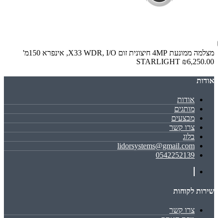
מצלמה ממונעת 4MP חיצונית זום X33 WDR, I/O, אינפרא 150מ'
STARLIGHT
₪6,250.00
אודות
אודות
מותגים
מבצעים
צרו קשר
בלוג
lidorsystems@gmail.com
0542252139
שירות לקוחות
צרו קשר