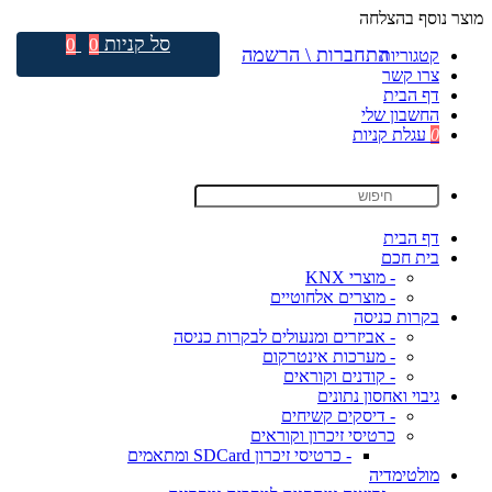
מוצר נוסף בהצלחה
סל קניות
0
0
התחברות \ הרשמה
קטגוריות
צרו קשר
דף הבית
החשבון שלי
0
עגלת קניות
דף הבית
בית חכם
- מוצרי KNX
- מוצרים אלחוטיים
בקרות כניסה
- אביזרים ומנעולים לבקרות כניסה
- מערכות אינטרקום
- קודנים וקוראים
גיבוי ואחסון נתונים
- דיסקים קשיחים
כרטיסי זיכרון וקוראים
- כרטיסי זיכרון SDCard ומתאמים
מולטימדיה