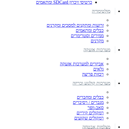
כרטיסי זיכרון SDCard ומתאמים
מולטימדיה
זרועות ומתקנים למסכים ומקרנים
כבלים ומתאמים
ממירים וסטרימרים
מקרנים
מערכות אזעקה
אביזרים למערכות אזעקה
גלאים
רכזות פריצה
מערכות קולנוע וכריזה
כבלים ומחברים
מגברים / רסיברים
סאב-וופר
רמקולים קיריים
רמקולים שקועים
מצלמות אבטחה