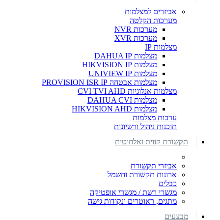
אביזרים למצלמות
מערכות הקלטה
מערכות NVR
מערכות XVR
מצלמות IP
מצלמות DAHUA IP
מצלמות HIKVISION IP
מצלמות UNIVIEW IP
מצלמות אבטחה PROVISION ISR IP
מצלמות אנלוגיות CVI TVI AHD
מצלמות DAHUA CVI
מצלמות HIKVISION AHD
ערכות מצלמות
תוכנות ניהול ורשיונות
תקשורת קווית ואלחוטית
אביזרי תקשורת
ארונות תקשורת וחשמל
כבלים
מגשרי רשת / מגשרי אופטיקה
מתגים, ראוטרים ונקודות גישה
מבצעים