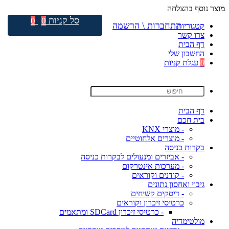
מוצר נוסף בהצלחה
סל קניות
0
0
התחברות \ הרשמה
קטגוריות
צרו קשר
דף הבית
החשבון שלי
0
עגלת קניות
דף הבית
בית חכם
- מוצרי KNX
- מוצרים אלחוטיים
בקרות כניסה
- אביזרים ומנעולים לבקרות כניסה
- מערכות אינטרקום
- קודנים וקוראים
גיבוי ואחסון נתונים
- דיסקים קשיחים
כרטיסי זיכרון וקוראים
- כרטיסי זיכרון SDCard ומתאמים
מולטימדיה