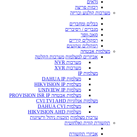
גלאים
רכזות פריצה
מערכות קולנוע וכריזה
כבלים ומחברים
מגברים / רסיברים
סאב-וופר
רמקולים קיריים
רמקולים שקועים
מצלמות אבטחה
אביזרים למצלמות
מערכות הקלטה
מערכות NVR
מערכות XVR
מצלמות IP
מצלמות DAHUA IP
מצלמות HIKVISION IP
מצלמות UNIVIEW IP
מצלמות אבטחה PROVISION ISR IP
מצלמות אנלוגיות CVI TVI AHD
מצלמות DAHUA CVI
מצלמות HIKVISION AHD
ערכות מצלמות
תוכנות ניהול ורשיונות
תקשורת קווית ואלחוטית
אביזרי תקשורת