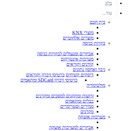
בלוג
עוד...
בית חכם
מוצרי KNX
מוצרים אלחוטיים
בקרות כניסה
אביזרים ומנעולים לבקרות כניסה
מערכות אינטרקום
קודנים וקוראים
גיבוי ואחסון נתונים
דיסקים קשיחים
כרטיסי זיכרון וקוראים
כרטיסי זיכרון SDCard ומתאמים
מולטימדיה
זרועות ומתקנים למסכים ומקרנים
כבלים ומתאמים
ממירים וסטרימרים
מקרנים
מערכות אזעקה
אביזרים למערכות אזעקה