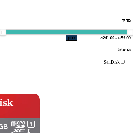
מחיר
סינון
מותגים
SanDisk