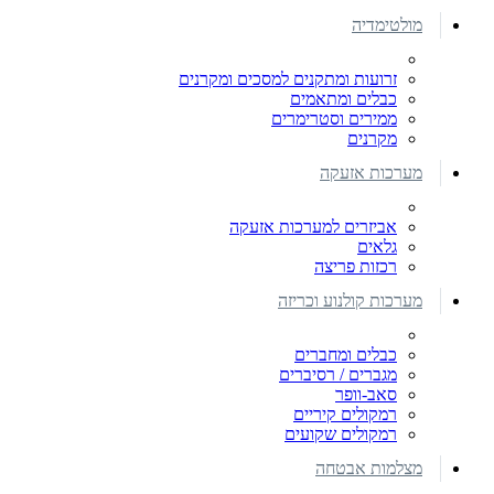
מולטימדיה
זרועות ומתקנים למסכים ומקרנים
כבלים ומתאמים
ממירים וסטרימרים
מקרנים
מערכות אזעקה
אביזרים למערכות אזעקה
גלאים
רכזות פריצה
מערכות קולנוע וכריזה
כבלים ומחברים
מגברים / רסיברים
סאב-וופר
רמקולים קיריים
רמקולים שקועים
מצלמות אבטחה