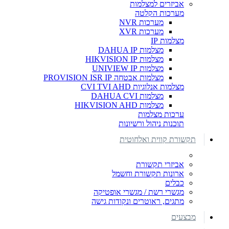
אביזרים למצלמות
מערכות הקלטה
מערכות NVR
מערכות XVR
מצלמות IP
מצלמות DAHUA IP
מצלמות HIKVISION IP
מצלמות UNIVIEW IP
מצלמות אבטחה PROVISION ISR IP
מצלמות אנלוגיות CVI TVI AHD
מצלמות DAHUA CVI
מצלמות HIKVISION AHD
ערכות מצלמות
תוכנות ניהול ורשיונות
תקשורת קווית ואלחוטית
אביזרי תקשורת
ארונות תקשורת וחשמל
כבלים
מגשרי רשת / מגשרי אופטיקה
מתגים, ראוטרים ונקודות גישה
מבצעים