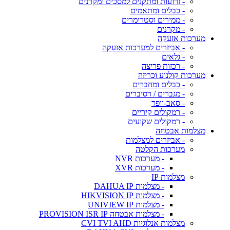
- זרועות ומתקנים למסכים ומקרנים
- כבלים ומתאמים
- ממירים וסטרימרים
- מקרנים
מערכות אזעקה
- אביזרים למערכות אזעקה
- גלאים
- רכזות פריצה
מערכות קולנוע וכריזה
- כבלים ומחברים
- מגברים / רסיברים
- סאב-וופר
- רמקולים קיריים
- רמקולים שקועים
מצלמות אבטחה
- אביזרים למצלמות
מערכות הקלטה
- מערכות NVR
- מערכות XVR
מצלמות IP
- מצלמות DAHUA IP
- מצלמות HIKVISION IP
- מצלמות UNIVIEW IP
- מצלמות אבטחה PROVISION ISR IP
מצלמות אנלוגיות CVI TVI AHD