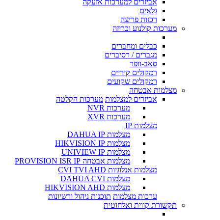
אביזרים למערכות אזעקה
גלאים
רכזות פריצה
מערכות קולנוע וכריזה
כבלים ומחברים
מגברים / רסיברים
סאב-וופר
רמקולים קיריים
רמקולים שקועים
מצלמות אבטחה
אביזרים למצלמות
מערכות הקלטה
מערכות NVR
מערכות XVR
מצלמות IP
מצלמות DAHUA IP
מצלמות HIKVISION IP
מצלמות UNIVIEW IP
מצלמות אבטחה PROVISION ISR IP
מצלמות אנלוגיות CVI TVI AHD
מצלמות DAHUA CVI
מצלמות HIKVISION AHD
ערכות מצלמות
תוכנות ניהול ורשיונות
תקשורת קווית ואלחוטית