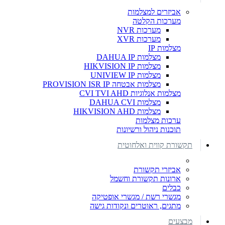
אביזרים למצלמות
מערכות הקלטה
מערכות NVR
מערכות XVR
מצלמות IP
מצלמות DAHUA IP
מצלמות HIKVISION IP
מצלמות UNIVIEW IP
מצלמות אבטחה PROVISION ISR IP
מצלמות אנלוגיות CVI TVI AHD
מצלמות DAHUA CVI
מצלמות HIKVISION AHD
ערכות מצלמות
תוכנות ניהול ורשיונות
תקשורת קווית ואלחוטית
אביזרי תקשורת
ארונות תקשורת וחשמל
כבלים
מגשרי רשת / מגשרי אופטיקה
מתגים, ראוטרים ונקודות גישה
מבצעים