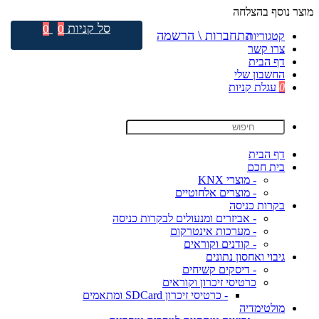
מוצר נוסף בהצלחה
סל קניות
0
0
התחברות \ הרשמה
קטגוריות
צרו קשר
דף הבית
החשבון שלי
0
עגלת קניות
דף הבית
בית חכם
- מוצרי KNX
- מוצרים אלחוטיים
בקרות כניסה
- אביזרים ומנעולים לבקרות כניסה
- מערכות אינטרקום
- קודנים וקוראים
גיבוי ואחסון נתונים
- דיסקים קשיחים
כרטיסי זיכרון וקוראים
- כרטיסי זיכרון SDCard ומתאמים
מולטימדיה