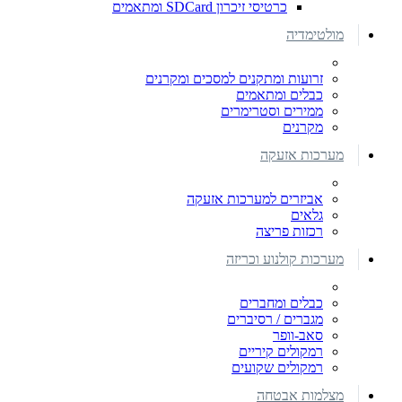
כרטיסי זיכרון SDCard ומתאמים
מולטימדיה
זרועות ומתקנים למסכים ומקרנים
כבלים ומתאמים
ממירים וסטרימרים
מקרנים
מערכות אזעקה
אביזרים למערכות אזעקה
גלאים
רכזות פריצה
מערכות קולנוע וכריזה
כבלים ומחברים
מגברים / רסיברים
סאב-וופר
רמקולים קיריים
רמקולים שקועים
מצלמות אבטחה