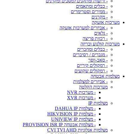
- זרועות ומתקנים למסכים ומקרנים
- כבלים ומתאמים
- ממירים וסטרימרים
- מקרנים
מערכות אזעקה
- אביזרים למערכות אזעקה
- גלאים
- רכזות פריצה
מערכות קולנוע וכריזה
- כבלים ומחברים
- מגברים / רסיברים
- סאב-וופר
- רמקולים קיריים
- רמקולים שקועים
מצלמות אבטחה
- אביזרים למצלמות
מערכות הקלטה
- מערכות NVR
- מערכות XVR
מצלמות IP
- מצלמות DAHUA IP
- מצלמות HIKVISION IP
- מצלמות UNIVIEW IP
- מצלמות אבטחה PROVISION ISR IP
מצלמות אנלוגיות CVI TVI AHD