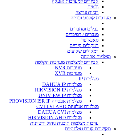
אביזרים למערכות אזעקה
גלאים
רכזות פריצה
מערכות קולנוע וכריזה
כבלים ומחברים
מגברים / רסיברים
סאב-וופר
רמקולים קיריים
רמקולים שקועים
מצלמות אבטחה
אביזרים למצלמות
מערכות הקלטה
מערכות NVR
מערכות XVR
מצלמות IP
מצלמות DAHUA IP
מצלמות HIKVISION IP
מצלמות UNIVIEW IP
מצלמות אבטחה PROVISION ISR IP
מצלמות אנלוגיות CVI TVI AHD
מצלמות DAHUA CVI
מצלמות HIKVISION AHD
ערכות מצלמות
תוכנות ניהול ורשיונות
תקשורת קווית ואלחוטית