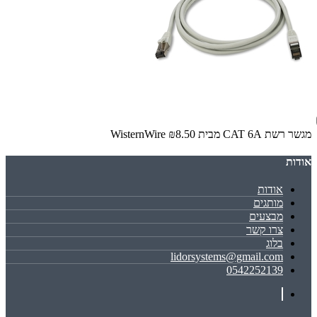
מגשר רשת CAT 6A מבית WisternWire
₪8.50
אודות
אודות
מותגים
מבצעים
צרו קשר
בלוג
lidorsystems@gmail.com
0542252139