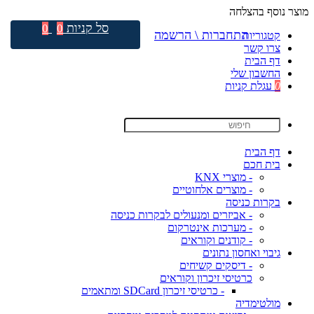
מוצר נוסף בהצלחה
סל קניות
0
0
התחברות \ הרשמה
קטגוריות
צרו קשר
דף הבית
החשבון שלי
0
עגלת קניות
דף הבית
בית חכם
- מוצרי KNX
- מוצרים אלחוטיים
בקרות כניסה
- אביזרים ומנעולים לבקרות כניסה
- מערכות אינטרקום
- קודנים וקוראים
גיבוי ואחסון נתונים
- דיסקים קשיחים
כרטיסי זיכרון וקוראים
- כרטיסי זיכרון SDCard ומתאמים
מולטימדיה