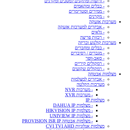
- זרועות ומתקנים למסכים ומקרנים
- כבלים ומתאמים
- ממירים וסטרימרים
- מקרנים
מערכות אזעקה
- אביזרים למערכות אזעקה
- גלאים
- רכזות פריצה
מערכות קולנוע וכריזה
- כבלים ומחברים
- מגברים / רסיברים
- סאב-וופר
- רמקולים קיריים
- רמקולים שקועים
מצלמות אבטחה
- אביזרים למצלמות
מערכות הקלטה
- מערכות NVR
- מערכות XVR
מצלמות IP
- מצלמות DAHUA IP
- מצלמות HIKVISION IP
- מצלמות UNIVIEW IP
- מצלמות אבטחה PROVISION ISR IP
מצלמות אנלוגיות CVI TVI AHD