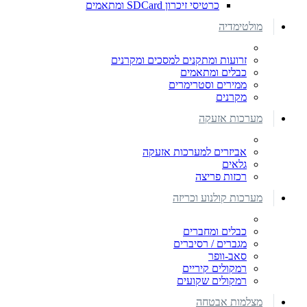
כרטיסי זיכרון SDCard ומתאמים
מולטימדיה
זרועות ומתקנים למסכים ומקרנים
כבלים ומתאמים
ממירים וסטרימרים
מקרנים
מערכות אזעקה
אביזרים למערכות אזעקה
גלאים
רכזות פריצה
מערכות קולנוע וכריזה
כבלים ומחברים
מגברים / רסיברים
סאב-וופר
רמקולים קיריים
רמקולים שקועים
מצלמות אבטחה