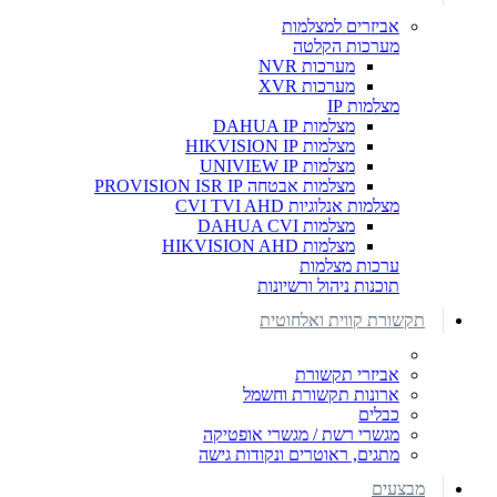
אביזרים למצלמות
מערכות הקלטה
מערכות NVR
מערכות XVR
מצלמות IP
מצלמות DAHUA IP
מצלמות HIKVISION IP
מצלמות UNIVIEW IP
מצלמות אבטחה PROVISION ISR IP
מצלמות אנלוגיות CVI TVI AHD
מצלמות DAHUA CVI
מצלמות HIKVISION AHD
ערכות מצלמות
תוכנות ניהול ורשיונות
תקשורת קווית ואלחוטית
אביזרי תקשורת
ארונות תקשורת וחשמל
כבלים
מגשרי רשת / מגשרי אופטיקה
מתגים, ראוטרים ונקודות גישה
מבצעים