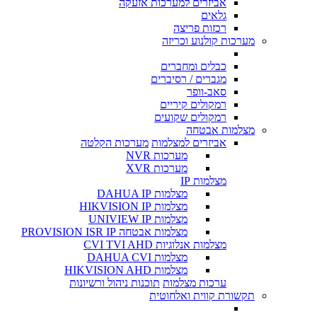
אביזרים למערכות אזעקה
גלאים
רכזות פריצה
מערכות קולנוע וכריזה
כבלים ומחברים
מגברים / רסיברים
סאב-וופר
רמקולים קיריים
רמקולים שקועים
מצלמות אבטחה
אביזרים למצלמות
מערכות הקלטה
מערכות NVR
מערכות XVR
מצלמות IP
מצלמות DAHUA IP
מצלמות HIKVISION IP
מצלמות UNIVIEW IP
מצלמות אבטחה PROVISION ISR IP
מצלמות אנלוגיות CVI TVI AHD
מצלמות DAHUA CVI
מצלמות HIKVISION AHD
ערכות מצלמות
תוכנות ניהול ורשיונות
תקשורת קווית ואלחוטית