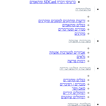
כרטיסי זיכרון SDCard ומתאמים
מולטימדיה
זרועות ומתקנים למסכים ומקרנים
כבלים ומתאמים
ממירים וסטרימרים
מקרנים
מערכות אזעקה
אביזרים למערכות אזעקה
גלאים
רכזות פריצה
מערכות קולנוע וכריזה
כבלים ומחברים
מגברים / רסיברים
סאב-וופר
רמקולים קיריים
רמקולים שקועים
מצלמות אבטחה