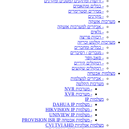
- זרועות ומתקנים למסכים ומקרנים
- כבלים ומתאמים
- ממירים וסטרימרים
- מקרנים
מערכות אזעקה
- אביזרים למערכות אזעקה
- גלאים
- רכזות פריצה
מערכות קולנוע וכריזה
- כבלים ומחברים
- מגברים / רסיברים
- סאב-וופר
- רמקולים קיריים
- רמקולים שקועים
מצלמות אבטחה
- אביזרים למצלמות
מערכות הקלטה
- מערכות NVR
- מערכות XVR
מצלמות IP
- מצלמות DAHUA IP
- מצלמות HIKVISION IP
- מצלמות UNIVIEW IP
- מצלמות אבטחה PROVISION ISR IP
מצלמות אנלוגיות CVI TVI AHD