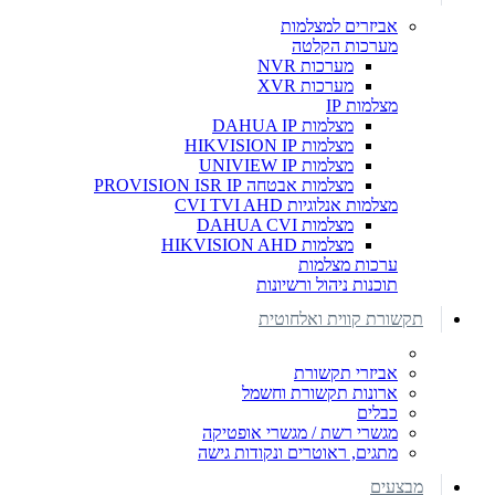
אביזרים למצלמות
מערכות הקלטה
מערכות NVR
מערכות XVR
מצלמות IP
מצלמות DAHUA IP
מצלמות HIKVISION IP
מצלמות UNIVIEW IP
מצלמות אבטחה PROVISION ISR IP
מצלמות אנלוגיות CVI TVI AHD
מצלמות DAHUA CVI
מצלמות HIKVISION AHD
ערכות מצלמות
תוכנות ניהול ורשיונות
תקשורת קווית ואלחוטית
אביזרי תקשורת
ארונות תקשורת וחשמל
כבלים
מגשרי רשת / מגשרי אופטיקה
מתגים, ראוטרים ונקודות גישה
מבצעים