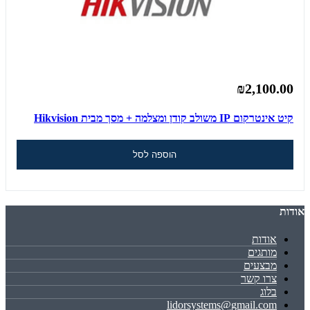
₪2,100.00
קיט אינטרקום IP משולב קודן ומצלמה + מסך מבית Hikvision
הוספה לסל
אודות
אודות
מותגים
מבצעים
צרו קשר
בלוג
lidorsystems@gmail.com