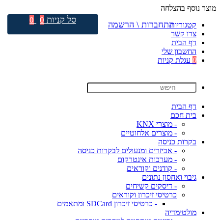
מוצר נוסף בהצלחה
סל קניות
0
0
התחברות \ הרשמה
קטגוריות
צרו קשר
דף הבית
החשבון שלי
0
עגלת קניות
דף הבית
בית חכם
- מוצרי KNX
- מוצרים אלחוטיים
בקרות כניסה
- אביזרים ומנעולים לבקרות כניסה
- מערכות אינטרקום
- קודנים וקוראים
גיבוי ואחסון נתונים
- דיסקים קשיחים
כרטיסי זיכרון וקוראים
- כרטיסי זיכרון SDCard ומתאמים
מולטימדיה