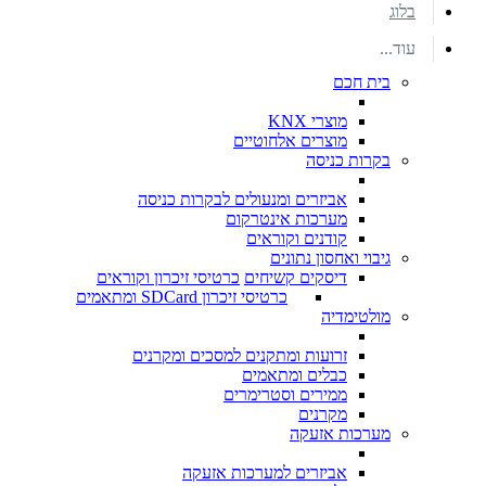
בלוג
עוד...
בית חכם
מוצרי KNX
מוצרים אלחוטיים
בקרות כניסה
אביזרים ומנעולים לבקרות כניסה
מערכות אינטרקום
קודנים וקוראים
גיבוי ואחסון נתונים
דיסקים קשיחים
כרטיסי זיכרון וקוראים
כרטיסי זיכרון SDCard ומתאמים
מולטימדיה
זרועות ומתקנים למסכים ומקרנים
כבלים ומתאמים
ממירים וסטרימרים
מקרנים
מערכות אזעקה
אביזרים למערכות אזעקה