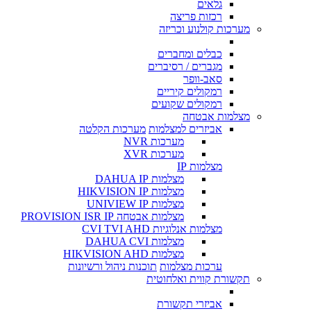
גלאים
רכזות פריצה
מערכות קולנוע וכריזה
כבלים ומחברים
מגברים / רסיברים
סאב-וופר
רמקולים קיריים
רמקולים שקועים
מצלמות אבטחה
אביזרים למצלמות
מערכות הקלטה
מערכות NVR
מערכות XVR
מצלמות IP
מצלמות DAHUA IP
מצלמות HIKVISION IP
מצלמות UNIVIEW IP
מצלמות אבטחה PROVISION ISR IP
מצלמות אנלוגיות CVI TVI AHD
מצלמות DAHUA CVI
מצלמות HIKVISION AHD
ערכות מצלמות
תוכנות ניהול ורשיונות
תקשורת קווית ואלחוטית
אביזרי תקשורת