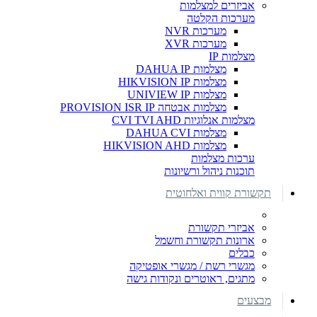
אביזרים למצלמות
מערכות הקלטה
מערכות NVR
מערכות XVR
מצלמות IP
מצלמות DAHUA IP
מצלמות HIKVISION IP
מצלמות UNIVIEW IP
מצלמות אבטחה PROVISION ISR IP
מצלמות אנלוגיות CVI TVI AHD
מצלמות DAHUA CVI
מצלמות HIKVISION AHD
ערכות מצלמות
תוכנות ניהול ורשיונות
תקשורת קווית ואלחוטית
אביזרי תקשורת
ארונות תקשורת וחשמל
כבלים
מגשרי רשת / מגשרי אופטיקה
מתגים, ראוטרים ונקודות גישה
מבצעים