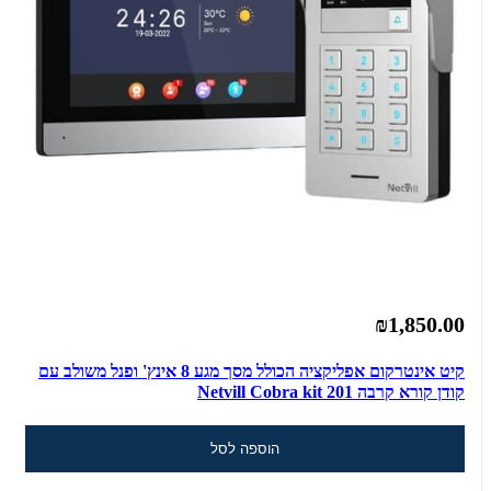
₪1,850.00
קיט אינטרקום אפליקציה הכולל מסך מגע 8 אינץ' ופנל משולב עם
קודן קורא קרבה Netvill Cobra kit 201
הוספה לסל