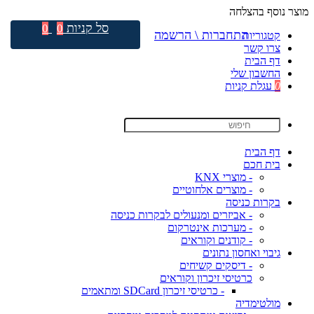
מוצר נוסף בהצלחה
סל קניות
0
0
התחברות \ הרשמה
קטגוריות
צרו קשר
דף הבית
החשבון שלי
0
עגלת קניות
דף הבית
בית חכם
- מוצרי KNX
- מוצרים אלחוטיים
בקרות כניסה
- אביזרים ומנעולים לבקרות כניסה
- מערכות אינטרקום
- קודנים וקוראים
גיבוי ואחסון נתונים
- דיסקים קשיחים
כרטיסי זיכרון וקוראים
- כרטיסי זיכרון SDCard ומתאמים
מולטימדיה