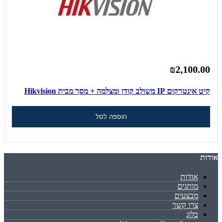
₪2,100.00
קיט אינטרקום IP משולב קודן ומצלמה + מסך מבית Hikvision
הוספה לסל
אודות
אודות
מותגים
מבצעים
צרו קשר
בלוג