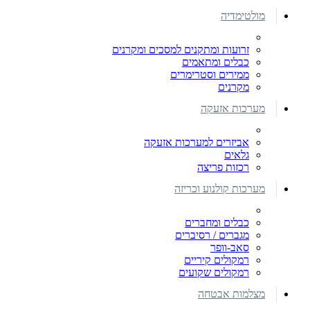
מולטימדיה
זרועות ומתקנים למסכים ומקרנים
כבלים ומתאמים
ממירים וסטרימרים
מקרנים
מערכות אזעקה
אביזרים למערכות אזעקה
גלאים
רכזות פריצה
מערכות קולנוע וכריזה
כבלים ומחברים
מגברים / רסיברים
סאב-וופר
רמקולים קיריים
רמקולים שקועים
מצלמות אבטחה