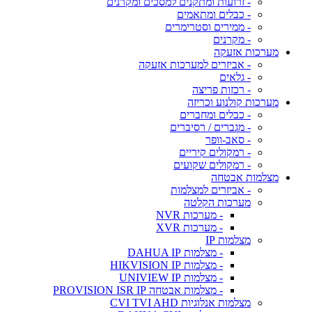
- זרועות ומתקנים למסכים ומקרנים
- כבלים ומתאמים
- ממירים וסטרימרים
- מקרנים
מערכות אזעקה
- אביזרים למערכות אזעקה
- גלאים
- רכזות פריצה
מערכות קולנוע וכריזה
- כבלים ומחברים
- מגברים / רסיברים
- סאב-וופר
- רמקולים קיריים
- רמקולים שקועים
מצלמות אבטחה
- אביזרים למצלמות
מערכות הקלטה
- מערכות NVR
- מערכות XVR
מצלמות IP
- מצלמות DAHUA IP
- מצלמות HIKVISION IP
- מצלמות UNIVIEW IP
- מצלמות אבטחה PROVISION ISR IP
מצלמות אנלוגיות CVI TVI AHD