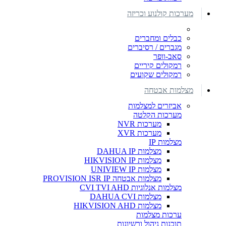
מערכות קולנוע וכריזה
כבלים ומחברים
מגברים / רסיברים
סאב-וופר
רמקולים קיריים
רמקולים שקועים
מצלמות אבטחה
אביזרים למצלמות
מערכות הקלטה
מערכות NVR
מערכות XVR
מצלמות IP
מצלמות DAHUA IP
מצלמות HIKVISION IP
מצלמות UNIVIEW IP
מצלמות אבטחה PROVISION ISR IP
מצלמות אנלוגיות CVI TVI AHD
מצלמות DAHUA CVI
מצלמות HIKVISION AHD
ערכות מצלמות
תוכנות ניהול ורשיונות