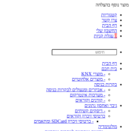
מוצר נוסף בהצלחה
קטגוריות
צרו קשר
דף הבית
החשבון שלי
0
עגלת קניות
דף הבית
בית חכם
- מוצרי KNX
- מוצרים אלחוטיים
בקרות כניסה
- אביזרים ומנעולים לבקרות כניסה
- מערכות אינטרקום
- קודנים וקוראים
גיבוי ואחסון נתונים
- דיסקים קשיחים
כרטיסי זיכרון וקוראים
- כרטיסי זיכרון SDCard ומתאמים
מולטימדיה