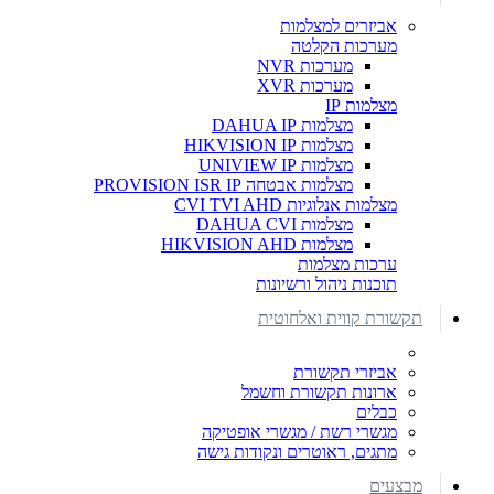
אביזרים למצלמות
מערכות הקלטה
מערכות NVR
מערכות XVR
מצלמות IP
מצלמות DAHUA IP
מצלמות HIKVISION IP
מצלמות UNIVIEW IP
מצלמות אבטחה PROVISION ISR IP
מצלמות אנלוגיות CVI TVI AHD
מצלמות DAHUA CVI
מצלמות HIKVISION AHD
ערכות מצלמות
תוכנות ניהול ורשיונות
תקשורת קווית ואלחוטית
אביזרי תקשורת
ארונות תקשורת וחשמל
כבלים
מגשרי רשת / מגשרי אופטיקה
מתגים, ראוטרים ונקודות גישה
מבצעים