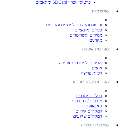
כרטיסי זיכרון SDCard ומתאמים
מולטימדיה
זרועות ומתקנים למסכים ומקרנים
כבלים ומתאמים
ממירים וסטרימרים
מקרנים
מערכות אזעקה
אביזרים למערכות אזעקה
גלאים
רכזות פריצה
מערכות קולנוע וכריזה
כבלים ומחברים
מגברים / רסיברים
סאב-וופר
רמקולים קיריים
רמקולים שקועים
מצלמות אבטחה