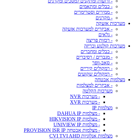
- זרועות ומתקנים למסכים ומקרנים
- כבלים ומתאמים
- ממירים וסטרימרים
- מקרנים
מערכות אזעקה
- אביזרים למערכות אזעקה
- גלאים
- רכזות פריצה
מערכות קולנוע וכריזה
- כבלים ומחברים
- מגברים / רסיברים
- סאב-וופר
- רמקולים קיריים
- רמקולים שקועים
מצלמות אבטחה
- אביזרים למצלמות
מערכות הקלטה
- מערכות NVR
- מערכות XVR
מצלמות IP
- מצלמות DAHUA IP
- מצלמות HIKVISION IP
- מצלמות UNIVIEW IP
- מצלמות אבטחה PROVISION ISR IP
מצלמות אנלוגיות CVI TVI AHD