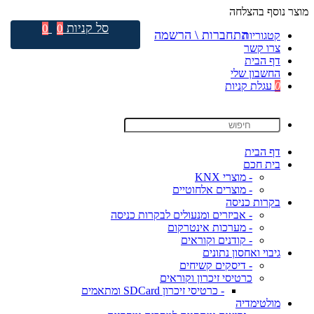
מוצר נוסף בהצלחה
סל קניות
0
0
התחברות \ הרשמה
קטגוריות
צרו קשר
דף הבית
החשבון שלי
0
עגלת קניות
דף הבית
בית חכם
- מוצרי KNX
- מוצרים אלחוטיים
בקרות כניסה
- אביזרים ומנעולים לבקרות כניסה
- מערכות אינטרקום
- קודנים וקוראים
גיבוי ואחסון נתונים
- דיסקים קשיחים
כרטיסי זיכרון וקוראים
- כרטיסי זיכרון SDCard ומתאמים
מולטימדיה