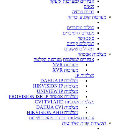
אביזרים למערכות אזעקה
גלאים
רכזות פריצה
מערכות קולנוע וכריזה
כבלים ומחברים
מגברים / רסיברים
סאב-וופר
רמקולים קיריים
רמקולים שקועים
מצלמות אבטחה
אביזרים למצלמות
מערכות הקלטה
מערכות NVR
מערכות XVR
מצלמות IP
מצלמות DAHUA IP
מצלמות HIKVISION IP
מצלמות UNIVIEW IP
מצלמות אבטחה PROVISION ISR IP
מצלמות אנלוגיות CVI TVI AHD
מצלמות DAHUA CVI
מצלמות HIKVISION AHD
ערכות מצלמות
תוכנות ניהול ורשיונות
תקשורת קווית ואלחוטית