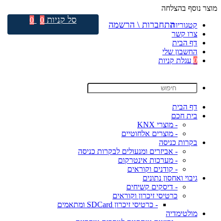
מוצר נוסף בהצלחה
סל קניות
0
0
התחברות \ הרשמה
קטגוריות
צרו קשר
דף הבית
החשבון שלי
0
עגלת קניות
דף הבית
בית חכם
- מוצרי KNX
- מוצרים אלחוטיים
בקרות כניסה
- אביזרים ומנעולים לבקרות כניסה
- מערכות אינטרקום
- קודנים וקוראים
גיבוי ואחסון נתונים
- דיסקים קשיחים
כרטיסי זיכרון וקוראים
- כרטיסי זיכרון SDCard ומתאמים
מולטימדיה