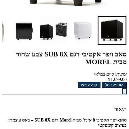
סאב וופר אקטיבי דגם SUB 8X צבע שחור
מבית MOREL
זמינות: קיים במלאי
₪1,699.00
הוספה לסל
קנה עכשיו
תיאור
סאב-וופר אקטיבי 8 אינץ' מבית Morel דגם SUB 8X – באס עוצמתי
בעיצוב קומפקטי