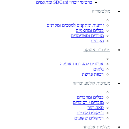
כרטיסי זיכרון SDCard ומתאמים
מולטימדיה
זרועות ומתקנים למסכים ומקרנים
כבלים ומתאמים
ממירים וסטרימרים
מקרנים
מערכות אזעקה
אביזרים למערכות אזעקה
גלאים
רכזות פריצה
מערכות קולנוע וכריזה
כבלים ומחברים
מגברים / רסיברים
סאב-וופר
רמקולים קיריים
רמקולים שקועים
מצלמות אבטחה