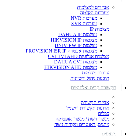
אביזרים למצלמות
מערכות הקלטה
מערכות NVR
מערכות XVR
מצלמות IP
מצלמות DAHUA IP
מצלמות HIKVISION IP
מצלמות UNIVIEW IP
מצלמות אבטחה PROVISION ISR IP
מצלמות אנלוגיות CVI TVI AHD
מצלמות DAHUA CVI
מצלמות HIKVISION AHD
ערכות מצלמות
תוכנות ניהול ורשיונות
תקשורת קווית ואלחוטית
אביזרי תקשורת
ארונות תקשורת וחשמל
כבלים
מגשרי רשת / מגשרי אופטיקה
מתגים, ראוטרים ונקודות גישה
מבצעים