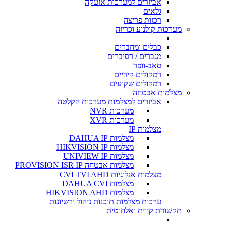
אביזרים למערכות אזעקה
גלאים
רכזות פריצה
מערכות קולנוע וכריזה
כבלים ומחברים
מגברים / רסיברים
סאב-וופר
רמקולים קיריים
רמקולים שקועים
מצלמות אבטחה
אביזרים למצלמות
מערכות הקלטה
מערכות NVR
מערכות XVR
מצלמות IP
מצלמות DAHUA IP
מצלמות HIKVISION IP
מצלמות UNIVIEW IP
מצלמות אבטחה PROVISION ISR IP
מצלמות אנלוגיות CVI TVI AHD
מצלמות DAHUA CVI
מצלמות HIKVISION AHD
ערכות מצלמות
תוכנות ניהול ורשיונות
תקשורת קווית ואלחוטית