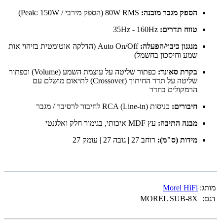
הספק מגבר מובנה:
80W RMS (הספק מירבי / Peak: 150W)
טווח תדרים:
35Hz - 160Hz
מנגנון כיבוי/הפעלה:
Auto On/Off (הדלקה אוטומטית בזיהוי אות
שמע וחיסכון בחשמל)
בקרת סאונד:
כפתור שליטה על עוצמת השמע (Volume) וכפתור
שליטה על תדר החיתוך (Crossover) לתיאום מושלם עם
הרמקולים בחדר
חיבורים:
כניסות RCA (Line-in) לחיבור לרסיבר / מגבר
מבנה התיבה:
עץ MDF איכותי, בגימור חלק ואלגנטי
מידות (ס"מ):
רוחב 27 | גובה 27 | עומק 27
מותג:
Morel HiFi
דגם:
MOREL SUB-8X