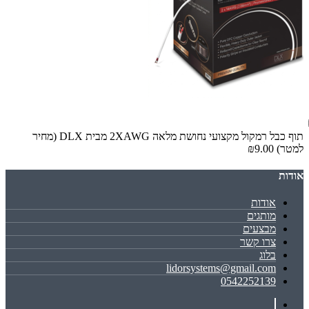
תוף כבל רמקול מקצועי נחושת מלאה 2XAWG מבית DLX (מחיר
למטר)
₪9.00
אודות
אודות
מותגים
מבצעים
צרו קשר
בלוג
lidorsystems@gmail.com
0542252139