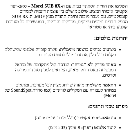
השלימו את חוויית הסאונד בבית עם ה-
Morel SUB 8X
– סאב-וופר
אקטיבי איכותי המציע שילוב מושלם בין עוצמה דינמית לממדים
קומפקטיים. עם מגבר מובנה ותיבת תהודה מעץ MDF, ה-SUB 8X
מספק תדרים נמוכים עמוקים, מדויקים והדוקים, המעשירים כל מערכת
קולנוע ביתי או סטריאו.
יתרונות בולטים:
ביצועים גבוהים ברצפה מינימלית:
עיצוב קובייה אלגנטי שמשתלב
בקלות בכל סלון או חדר מבלי לתפוס מקום רב.
סאונד מדויק ולא "נמרח":
הנדסת קול מתקדמת של מוראל
המבטיחה באס הדוק ומאוזן, המתאים למגוון סגנונות מוזיקה
וסרטים.
התאמה מושלמת:
מהווה שדרוג מצוין לכל מערכת, ומתאים
במיוחד לעבודה עם רמקולים לווייניים (כמו סדרת SoundSpot של
Morel).
מפרט טכני ונתונים:
סוג סאב-וופר:
אקטיבי (כולל מגבר פנימי מובנה)
קוטר אלמנט (וופר):
8 אינץ' (203 מ"מ)