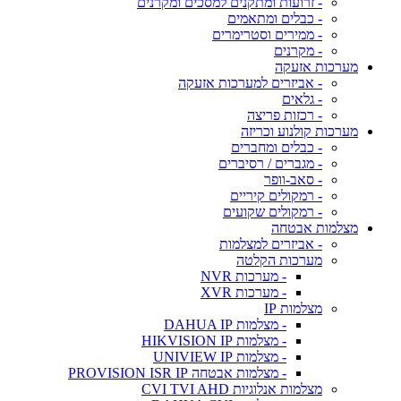
- זרועות ומתקנים למסכים ומקרנים
- כבלים ומתאמים
- ממירים וסטרימרים
- מקרנים
מערכות אזעקה
- אביזרים למערכות אזעקה
- גלאים
- רכזות פריצה
מערכות קולנוע וכריזה
- כבלים ומחברים
- מגברים / רסיברים
- סאב-וופר
- רמקולים קיריים
- רמקולים שקועים
מצלמות אבטחה
- אביזרים למצלמות
מערכות הקלטה
- מערכות NVR
- מערכות XVR
מצלמות IP
- מצלמות DAHUA IP
- מצלמות HIKVISION IP
- מצלמות UNIVIEW IP
- מצלמות אבטחה PROVISION ISR IP
מצלמות אנלוגיות CVI TVI AHD