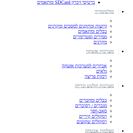
כרטיסי זיכרון SDCard ומתאמים
מולטימדיה
זרועות ומתקנים למסכים ומקרנים
כבלים ומתאמים
ממירים וסטרימרים
מקרנים
מערכות אזעקה
אביזרים למערכות אזעקה
גלאים
רכזות פריצה
מערכות קולנוע וכריזה
כבלים ומחברים
מגברים / רסיברים
סאב-וופר
רמקולים קיריים
רמקולים שקועים
מצלמות אבטחה