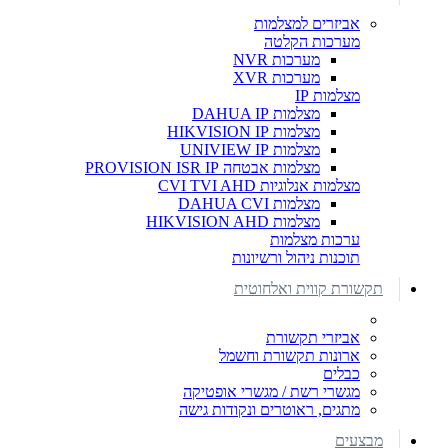
אביזרים למצלמות
מערכות הקלטה
מערכות NVR
מערכות XVR
מצלמות IP
מצלמות DAHUA IP
מצלמות HIKVISION IP
מצלמות UNIVIEW IP
מצלמות אבטחה PROVISION ISR IP
מצלמות אנלוגיות CVI TVI AHD
מצלמות DAHUA CVI
מצלמות HIKVISION AHD
ערכות מצלמות
תוכנות ניהול ורשיונות
תקשורת קווית ואלחוטית
אביזרי תקשורת
ארונות תקשורת וחשמל
כבלים
מגשרי רשת / מגשרי אופטיקה
מתגים, ראוטרים ונקודות גישה
מבצעים