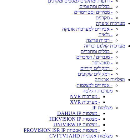
- זרועות ומתקנים למסכים ומקרנים
- כבלים ומתאמים
- ממירים וסטרימרים
- מקרנים
מערכות אזעקה
- אביזרים למערכות אזעקה
- גלאים
- רכזות פריצה
מערכות קולנוע וכריזה
- כבלים ומחברים
- מגברים / רסיברים
- סאב-וופר
- רמקולים קיריים
- רמקולים שקועים
מצלמות אבטחה
- אביזרים למצלמות
מערכות הקלטה
- מערכות NVR
- מערכות XVR
מצלמות IP
- מצלמות DAHUA IP
- מצלמות HIKVISION IP
- מצלמות UNIVIEW IP
- מצלמות אבטחה PROVISION ISR IP
מצלמות אנלוגיות CVI TVI AHD