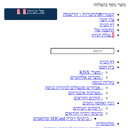
מוצר נוסף בהצלחה
סל קניות
0
0
התחברות \ הרשמה
קטגוריות
צרו קשר
דף הבית
החשבון שלי
0
עגלת קניות
דף הבית
בית חכם
- מוצרי KNX
- מוצרים אלחוטיים
בקרות כניסה
- אביזרים ומנעולים לבקרות כניסה
- מערכות אינטרקום
- קודנים וקוראים
גיבוי ואחסון נתונים
- דיסקים קשיחים
כרטיסי זיכרון וקוראים
- כרטיסי זיכרון SDCard ומתאמים
מולטימדיה