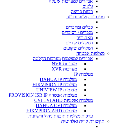
אביזרים למערכות אזעקה
גלאים
רכזות פריצה
מערכות קולנוע וכריזה
כבלים ומחברים
מגברים / רסיברים
סאב-וופר
רמקולים קיריים
רמקולים שקועים
מצלמות אבטחה
אביזרים למצלמות
מערכות הקלטה
מערכות NVR
מערכות XVR
מצלמות IP
מצלמות DAHUA IP
מצלמות HIKVISION IP
מצלמות UNIVIEW IP
מצלמות אבטחה PROVISION ISR IP
מצלמות אנלוגיות CVI TVI AHD
מצלמות DAHUA CVI
מצלמות HIKVISION AHD
ערכות מצלמות
תוכנות ניהול ורשיונות
תקשורת קווית ואלחוטית