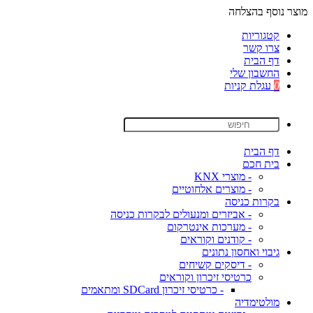
מוצר נוסף בהצלחה
קטגוריות
צרו קשר
דף הבית
החשבון שלי
0
עגלת קניות
דף הבית
בית חכם
- מוצרי KNX
- מוצרים אלחוטיים
בקרות כניסה
- אביזרים ומנעולים לבקרות כניסה
- מערכות אינטרקום
- קודנים וקוראים
גיבוי ואחסון נתונים
- דיסקים קשיחים
כרטיסי זיכרון וקוראים
- כרטיסי זיכרון SDCard ומתאמים
מולטימדיה