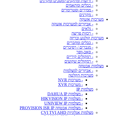
- זרועות ומתקנים למסכים ומקרנים
- כבלים ומתאמים
- ממירים וסטרימרים
- מקרנים
מערכות אזעקה
- אביזרים למערכות אזעקה
- גלאים
- רכזות פריצה
מערכות קולנוע וכריזה
- כבלים ומחברים
- מגברים / רסיברים
- סאב-וופר
- רמקולים קיריים
- רמקולים שקועים
מצלמות אבטחה
- אביזרים למצלמות
מערכות הקלטה
- מערכות NVR
- מערכות XVR
מצלמות IP
- מצלמות DAHUA IP
- מצלמות HIKVISION IP
- מצלמות UNIVIEW IP
- מצלמות אבטחה PROVISION ISR IP
מצלמות אנלוגיות CVI TVI AHD