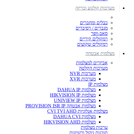
מערכות קולנוע וכריזה
כבלים ומחברים
מגברים / רסיברים
סאב-וופר
רמקולים קיריים
רמקולים שקועים
מצלמות אבטחה
אביזרים למצלמות
מערכות הקלטה
מערכות NVR
מערכות XVR
מצלמות IP
מצלמות DAHUA IP
מצלמות HIKVISION IP
מצלמות UNIVIEW IP
מצלמות אבטחה PROVISION ISR IP
מצלמות אנלוגיות CVI TVI AHD
מצלמות DAHUA CVI
מצלמות HIKVISION AHD
ערכות מצלמות
תוכנות ניהול ורשיונות