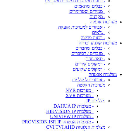
- זרועות ומתקנים למסכים ומקרנים
- כבלים ומתאמים
- ממירים וסטרימרים
- מקרנים
מערכות אזעקה
- אביזרים למערכות אזעקה
- גלאים
- רכזות פריצה
מערכות קולנוע וכריזה
- כבלים ומחברים
- מגברים / רסיברים
- סאב-וופר
- רמקולים קיריים
- רמקולים שקועים
מצלמות אבטחה
- אביזרים למצלמות
מערכות הקלטה
- מערכות NVR
- מערכות XVR
מצלמות IP
- מצלמות DAHUA IP
- מצלמות HIKVISION IP
- מצלמות UNIVIEW IP
- מצלמות אבטחה PROVISION ISR IP
מצלמות אנלוגיות CVI TVI AHD