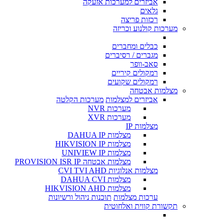
אביזרים למערכות אזעקה
גלאים
רכזות פריצה
מערכות קולנוע וכריזה
כבלים ומחברים
מגברים / רסיברים
סאב-וופר
רמקולים קיריים
רמקולים שקועים
מצלמות אבטחה
אביזרים למצלמות
מערכות הקלטה
מערכות NVR
מערכות XVR
מצלמות IP
מצלמות DAHUA IP
מצלמות HIKVISION IP
מצלמות UNIVIEW IP
מצלמות אבטחה PROVISION ISR IP
מצלמות אנלוגיות CVI TVI AHD
מצלמות DAHUA CVI
מצלמות HIKVISION AHD
ערכות מצלמות
תוכנות ניהול ורשיונות
תקשורת קווית ואלחוטית