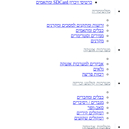
כרטיסי זיכרון SDCard ומתאמים
מולטימדיה
זרועות ומתקנים למסכים ומקרנים
כבלים ומתאמים
ממירים וסטרימרים
מקרנים
מערכות אזעקה
אביזרים למערכות אזעקה
גלאים
רכזות פריצה
מערכות קולנוע וכריזה
כבלים ומחברים
מגברים / רסיברים
סאב-וופר
רמקולים קיריים
רמקולים שקועים
מצלמות אבטחה