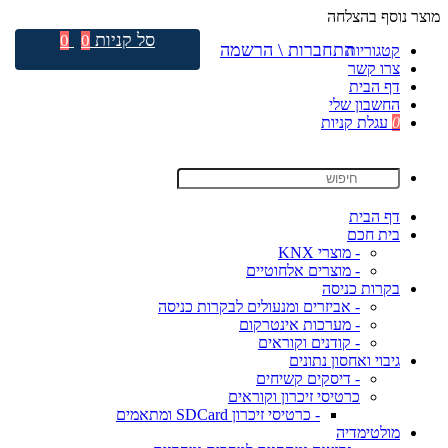
מוצר נוסף בהצלחה
סל קניות
0
0
התחברות \ הרשמה
קטגוריות
צרו קשר
דף הבית
החשבון שלי
0
עגלת קניות
דף הבית
בית חכם
- מוצרי KNX
- מוצרים אלחוטיים
בקרות כניסה
- אביזרים ומנעולים לבקרות כניסה
- מערכות אינטרקום
- קודנים וקוראים
גיבוי ואחסון נתונים
- דיסקים קשיחים
כרטיסי זיכרון וקוראים
- כרטיסי זיכרון SDCard ומתאמים
מולטימדיה