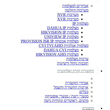
אביזרים למצלמות
מערכות הקלטה
מערכות NVR
מערכות XVR
מצלמות IP
מצלמות DAHUA IP
מצלמות HIKVISION IP
מצלמות UNIVIEW IP
מצלמות אבטחה PROVISION ISR IP
מצלמות אנלוגיות CVI TVI AHD
מצלמות DAHUA CVI
מצלמות HIKVISION AHD
ערכות מצלמות
תוכנות ניהול ורשיונות
תקשורת קווית ואלחוטית
אביזרי תקשורת
ארונות תקשורת וחשמל
כבלים
מגשרי רשת / מגשרי אופטיקה
מתגים, ראוטרים ונקודות גישה
מבצעים