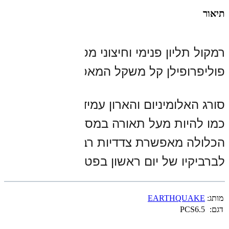
תיאור
רמקול תליון פנימי וחיצוני מסוג 
PCS6.5
 החדש
פוליפרופילן קל משקל המאפשר תגובה ללא תח
סורג האלומיניום והארון עמיד בפני 
UV
 מבטיח
לברביקיו של יום ראשון בפטיו. בנוסף, 
 Sound
מותג:
EARTHQUAKE
דגם:
PCS6.5