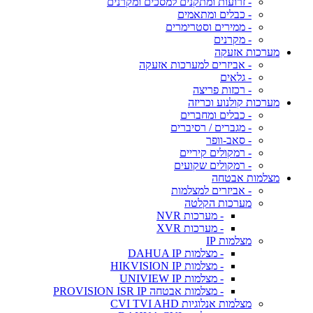
- זרועות ומתקנים למסכים ומקרנים
- כבלים ומתאמים
- ממירים וסטרימרים
- מקרנים
מערכות אזעקה
- אביזרים למערכות אזעקה
- גלאים
- רכזות פריצה
מערכות קולנוע וכריזה
- כבלים ומחברים
- מגברים / רסיברים
- סאב-וופר
- רמקולים קיריים
- רמקולים שקועים
מצלמות אבטחה
- אביזרים למצלמות
מערכות הקלטה
- מערכות NVR
- מערכות XVR
מצלמות IP
- מצלמות DAHUA IP
- מצלמות HIKVISION IP
- מצלמות UNIVIEW IP
- מצלמות אבטחה PROVISION ISR IP
מצלמות אנלוגיות CVI TVI AHD