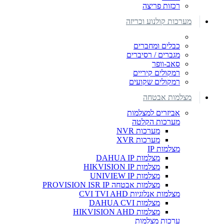
רכזות פריצה
מערכות קולנוע וכריזה
כבלים ומחברים
מגברים / רסיברים
סאב-וופר
רמקולים קיריים
רמקולים שקועים
מצלמות אבטחה
אביזרים למצלמות
מערכות הקלטה
מערכות NVR
מערכות XVR
מצלמות IP
מצלמות DAHUA IP
מצלמות HIKVISION IP
מצלמות UNIVIEW IP
מצלמות אבטחה PROVISION ISR IP
מצלמות אנלוגיות CVI TVI AHD
מצלמות DAHUA CVI
מצלמות HIKVISION AHD
ערכות מצלמות