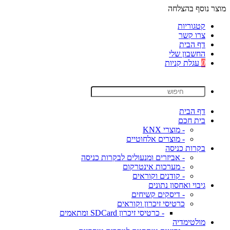
מוצר נוסף בהצלחה
קטגוריות
צרו קשר
דף הבית
החשבון שלי
0
עגלת קניות
דף הבית
בית חכם
- מוצרי KNX
- מוצרים אלחוטיים
בקרות כניסה
- אביזרים ומנעולים לבקרות כניסה
- מערכות אינטרקום
- קודנים וקוראים
גיבוי ואחסון נתונים
- דיסקים קשיחים
כרטיסי זיכרון וקוראים
- כרטיסי זיכרון SDCard ומתאמים
מולטימדיה