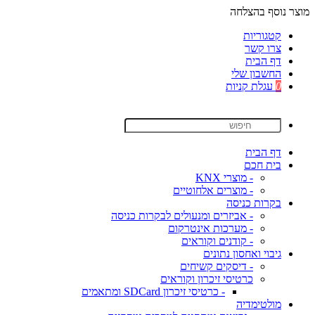
מוצר נוסף בהצלחה
קטגוריות
צרו קשר
דף הבית
החשבון שלי
0
עגלת קניות
דף הבית
בית חכם
- מוצרי KNX
- מוצרים אלחוטיים
בקרות כניסה
- אביזרים ומנעולים לבקרות כניסה
- מערכות אינטרקום
- קודנים וקוראים
גיבוי ואחסון נתונים
- דיסקים קשיחים
כרטיסי זיכרון וקוראים
- כרטיסי זיכרון SDCard ומתאמים
מולטימדיה