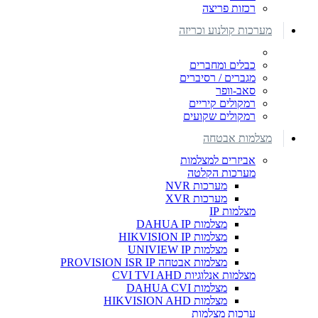
רכזות פריצה
מערכות קולנוע וכריזה
כבלים ומחברים
מגברים / רסיברים
סאב-וופר
רמקולים קיריים
רמקולים שקועים
מצלמות אבטחה
אביזרים למצלמות
מערכות הקלטה
מערכות NVR
מערכות XVR
מצלמות IP
מצלמות DAHUA IP
מצלמות HIKVISION IP
מצלמות UNIVIEW IP
מצלמות אבטחה PROVISION ISR IP
מצלמות אנלוגיות CVI TVI AHD
מצלמות DAHUA CVI
מצלמות HIKVISION AHD
ערכות מצלמות