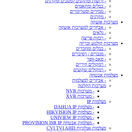
- זרועות ומתקנים למסכים ומקרנים
- כבלים ומתאמים
- ממירים וסטרימרים
- מקרנים
מערכות אזעקה
- אביזרים למערכות אזעקה
- גלאים
- רכזות פריצה
מערכות קולנוע וכריזה
- כבלים ומחברים
- מגברים / רסיברים
- סאב-וופר
- רמקולים קיריים
- רמקולים שקועים
מצלמות אבטחה
- אביזרים למצלמות
מערכות הקלטה
- מערכות NVR
- מערכות XVR
מצלמות IP
- מצלמות DAHUA IP
- מצלמות HIKVISION IP
- מצלמות UNIVIEW IP
- מצלמות אבטחה PROVISION ISR IP
מצלמות אנלוגיות CVI TVI AHD