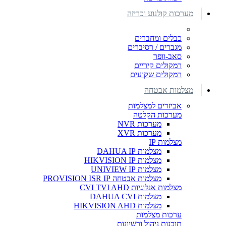
מערכות קולנוע וכריזה
כבלים ומחברים
מגברים / רסיברים
סאב-וופר
רמקולים קיריים
רמקולים שקועים
מצלמות אבטחה
אביזרים למצלמות
מערכות הקלטה
מערכות NVR
מערכות XVR
מצלמות IP
מצלמות DAHUA IP
מצלמות HIKVISION IP
מצלמות UNIVIEW IP
מצלמות אבטחה PROVISION ISR IP
מצלמות אנלוגיות CVI TVI AHD
מצלמות DAHUA CVI
מצלמות HIKVISION AHD
ערכות מצלמות
תוכנות ניהול ורשיונות