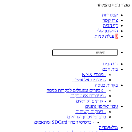
מוצר נוסף בהצלחה
קטגוריות
צרו קשר
דף הבית
החשבון שלי
0
עגלת קניות
דף הבית
בית חכם
- מוצרי KNX
- מוצרים אלחוטיים
בקרות כניסה
- אביזרים ומנעולים לבקרות כניסה
- מערכות אינטרקום
- קודנים וקוראים
גיבוי ואחסון נתונים
- דיסקים קשיחים
כרטיסי זיכרון וקוראים
- כרטיסי זיכרון SDCard ומתאמים
מולטימדיה