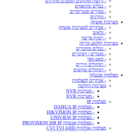
- זרועות ומתקנים למסכים ומקרנים
- כבלים ומתאמים
- ממירים וסטרימרים
- מקרנים
מערכות אזעקה
- אביזרים למערכות אזעקה
- גלאים
- רכזות פריצה
מערכות קולנוע וכריזה
- כבלים ומחברים
- מגברים / רסיברים
- סאב-וופר
- רמקולים קיריים
- רמקולים שקועים
מצלמות אבטחה
- אביזרים למצלמות
מערכות הקלטה
- מערכות NVR
- מערכות XVR
מצלמות IP
- מצלמות DAHUA IP
- מצלמות HIKVISION IP
- מצלמות UNIVIEW IP
- מצלמות אבטחה PROVISION ISR IP
מצלמות אנלוגיות CVI TVI AHD