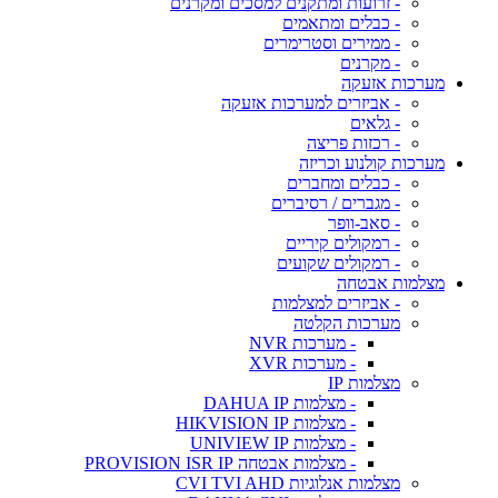
- זרועות ומתקנים למסכים ומקרנים
- כבלים ומתאמים
- ממירים וסטרימרים
- מקרנים
מערכות אזעקה
- אביזרים למערכות אזעקה
- גלאים
- רכזות פריצה
מערכות קולנוע וכריזה
- כבלים ומחברים
- מגברים / רסיברים
- סאב-וופר
- רמקולים קיריים
- רמקולים שקועים
מצלמות אבטחה
- אביזרים למצלמות
מערכות הקלטה
- מערכות NVR
- מערכות XVR
מצלמות IP
- מצלמות DAHUA IP
- מצלמות HIKVISION IP
- מצלמות UNIVIEW IP
- מצלמות אבטחה PROVISION ISR IP
מצלמות אנלוגיות CVI TVI AHD