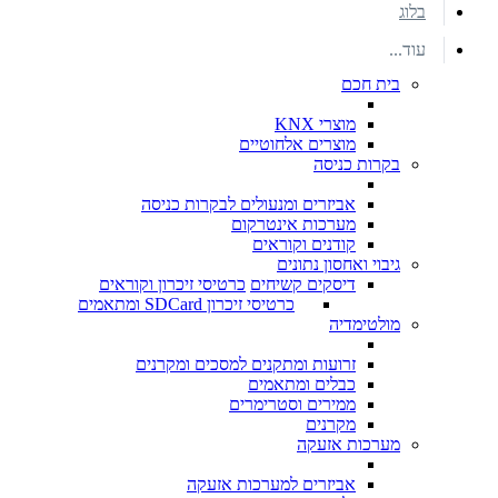
בלוג
עוד...
בית חכם
מוצרי KNX
מוצרים אלחוטיים
בקרות כניסה
אביזרים ומנעולים לבקרות כניסה
מערכות אינטרקום
קודנים וקוראים
גיבוי ואחסון נתונים
דיסקים קשיחים
כרטיסי זיכרון וקוראים
כרטיסי זיכרון SDCard ומתאמים
מולטימדיה
זרועות ומתקנים למסכים ומקרנים
כבלים ומתאמים
ממירים וסטרימרים
מקרנים
מערכות אזעקה
אביזרים למערכות אזעקה