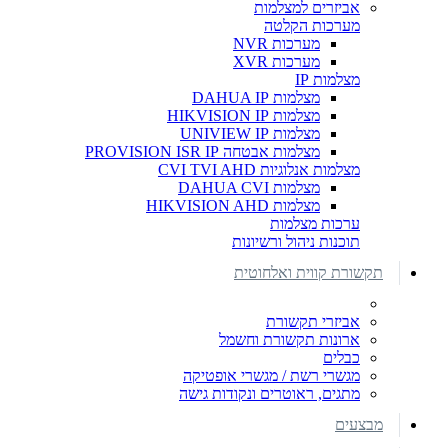
אביזרים למצלמות
מערכות הקלטה
מערכות NVR
מערכות XVR
מצלמות IP
מצלמות DAHUA IP
מצלמות HIKVISION IP
מצלמות UNIVIEW IP
מצלמות אבטחה PROVISION ISR IP
מצלמות אנלוגיות CVI TVI AHD
מצלמות DAHUA CVI
מצלמות HIKVISION AHD
ערכות מצלמות
תוכנות ניהול ורשיונות
תקשורת קווית ואלחוטית
אביזרי תקשורת
ארונות תקשורת וחשמל
כבלים
מגשרי רשת / מגשרי אופטיקה
מתגים, ראוטרים ונקודות גישה
מבצעים