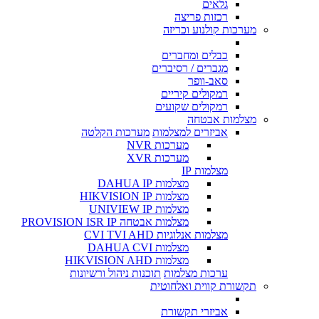
גלאים
רכזות פריצה
מערכות קולנוע וכריזה
כבלים ומחברים
מגברים / רסיברים
סאב-וופר
רמקולים קיריים
רמקולים שקועים
מצלמות אבטחה
אביזרים למצלמות
מערכות הקלטה
מערכות NVR
מערכות XVR
מצלמות IP
מצלמות DAHUA IP
מצלמות HIKVISION IP
מצלמות UNIVIEW IP
מצלמות אבטחה PROVISION ISR IP
מצלמות אנלוגיות CVI TVI AHD
מצלמות DAHUA CVI
מצלמות HIKVISION AHD
ערכות מצלמות
תוכנות ניהול ורשיונות
תקשורת קווית ואלחוטית
אביזרי תקשורת