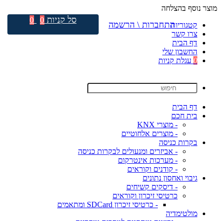
מוצר נוסף בהצלחה
סל קניות
0
0
התחברות \ הרשמה
קטגוריות
צרו קשר
דף הבית
החשבון שלי
0
עגלת קניות
דף הבית
בית חכם
- מוצרי KNX
- מוצרים אלחוטיים
בקרות כניסה
- אביזרים ומנעולים לבקרות כניסה
- מערכות אינטרקום
- קודנים וקוראים
גיבוי ואחסון נתונים
- דיסקים קשיחים
כרטיסי זיכרון וקוראים
- כרטיסי זיכרון SDCard ומתאמים
מולטימדיה