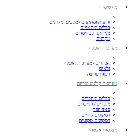
מולטימדיה
זרועות ומתקנים למסכים ומקרנים
כבלים ומתאמים
ממירים וסטרימרים
מקרנים
מערכות אזעקה
אביזרים למערכות אזעקה
גלאים
רכזות פריצה
מערכות קולנוע וכריזה
כבלים ומחברים
מגברים / רסיברים
סאב-וופר
רמקולים קיריים
רמקולים שקועים
מצלמות אבטחה