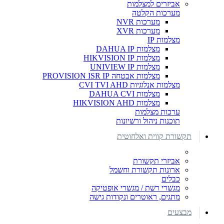
אביזרים למצלמות
מערכות הקלטה
מערכות NVR
מערכות XVR
מצלמות IP
מצלמות DAHUA IP
מצלמות HIKVISION IP
מצלמות UNIVIEW IP
מצלמות אבטחה PROVISION ISR IP
מצלמות אנלוגיות CVI TVI AHD
מצלמות DAHUA CVI
מצלמות HIKVISION AHD
ערכות מצלמות
תוכנות ניהול ורשיונות
תקשורת קווית ואלחוטית
אביזרי תקשורת
ארונות תקשורת וחשמל
כבלים
מגשרי רשת / מגשרי אופטיקה
מתגים, ראוטרים ונקודות גישה
מבצעים