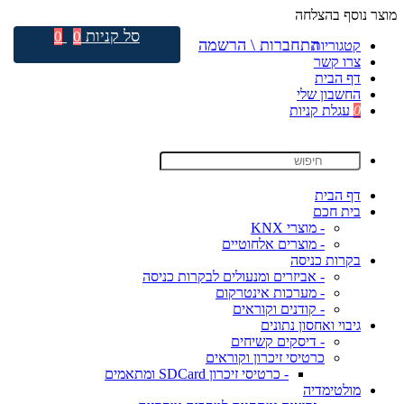
מוצר נוסף בהצלחה
סל קניות
0
0
התחברות \ הרשמה
קטגוריות
צרו קשר
דף הבית
החשבון שלי
0
עגלת קניות
דף הבית
בית חכם
- מוצרי KNX
- מוצרים אלחוטיים
בקרות כניסה
- אביזרים ומנעולים לבקרות כניסה
- מערכות אינטרקום
- קודנים וקוראים
גיבוי ואחסון נתונים
- דיסקים קשיחים
כרטיסי זיכרון וקוראים
- כרטיסי זיכרון SDCard ומתאמים
מולטימדיה