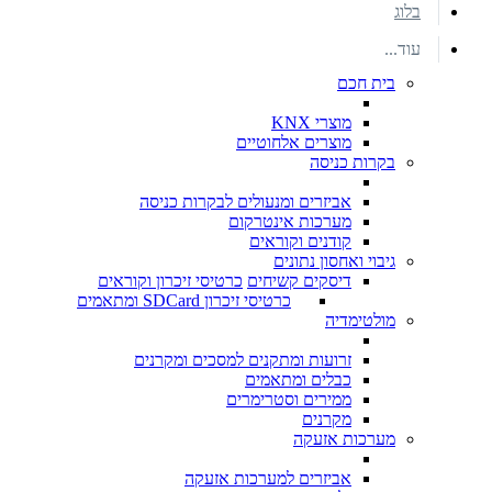
בלוג
עוד...
בית חכם
מוצרי KNX
מוצרים אלחוטיים
בקרות כניסה
אביזרים ומנעולים לבקרות כניסה
מערכות אינטרקום
קודנים וקוראים
גיבוי ואחסון נתונים
דיסקים קשיחים
כרטיסי זיכרון וקוראים
כרטיסי זיכרון SDCard ומתאמים
מולטימדיה
זרועות ומתקנים למסכים ומקרנים
כבלים ומתאמים
ממירים וסטרימרים
מקרנים
מערכות אזעקה
אביזרים למערכות אזעקה