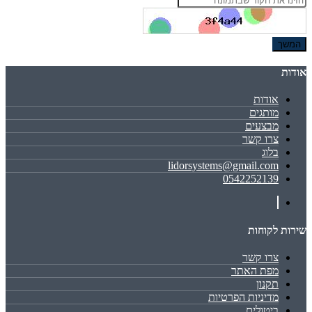
אודות
אודות
מותגים
מבצעים
צרו קשר
בלוג
lidorsystems@gmail.com
0542252139
שירות לקוחות
צרו קשר
מפת האתר
תקנון
מדיניות הפרטיות
ביטולים