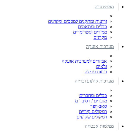
מולטימדיה
זרועות ומתקנים למסכים ומקרנים
כבלים ומתאמים
ממירים וסטרימרים
מקרנים
מערכות אזעקה
אביזרים למערכות אזעקה
גלאים
רכזות פריצה
מערכות קולנוע וכריזה
כבלים ומחברים
מגברים / רסיברים
סאב-וופר
רמקולים קיריים
רמקולים שקועים
מצלמות אבטחה