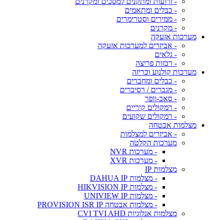
- זרועות ומתקנים למסכים ומקרנים
- כבלים ומתאמים
- ממירים וסטרימרים
- מקרנים
מערכות אזעקה
- אביזרים למערכות אזעקה
- גלאים
- רכזות פריצה
מערכות קולנוע וכריזה
- כבלים ומחברים
- מגברים / רסיברים
- סאב-וופר
- רמקולים קיריים
- רמקולים שקועים
מצלמות אבטחה
- אביזרים למצלמות
מערכות הקלטה
- מערכות NVR
- מערכות XVR
מצלמות IP
- מצלמות DAHUA IP
- מצלמות HIKVISION IP
- מצלמות UNIVIEW IP
- מצלמות אבטחה PROVISION ISR IP
מצלמות אנלוגיות CVI TVI AHD