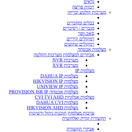
גלאים
רכזות פריצה
מערכות קולנוע וכריזה
כבלים ומחברים
מגברים / רסיברים
סאב-וופר
רמקולים קיריים
רמקולים שקועים
מצלמות אבטחה
אביזרים למצלמות
מערכות הקלטה
מערכות NVR
מערכות XVR
מצלמות IP
מצלמות DAHUA IP
מצלמות HIKVISION IP
מצלמות UNIVIEW IP
מצלמות אבטחה PROVISION ISR IP
מצלמות אנלוגיות CVI TVI AHD
מצלמות DAHUA CVI
מצלמות HIKVISION AHD
ערכות מצלמות
תוכנות ניהול ורשיונות
תקשורת קווית ואלחוטית
אביזרי תקשורת