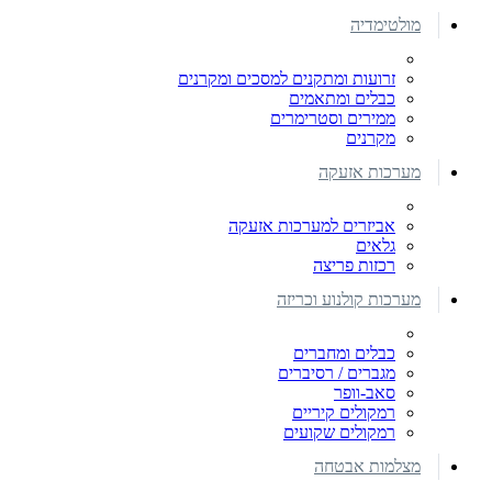
מולטימדיה
זרועות ומתקנים למסכים ומקרנים
כבלים ומתאמים
ממירים וסטרימרים
מקרנים
מערכות אזעקה
אביזרים למערכות אזעקה
גלאים
רכזות פריצה
מערכות קולנוע וכריזה
כבלים ומחברים
מגברים / רסיברים
סאב-וופר
רמקולים קיריים
רמקולים שקועים
מצלמות אבטחה