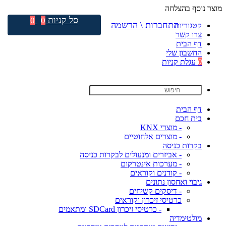
מוצר נוסף בהצלחה
סל קניות
0
0
התחברות \ הרשמה
קטגוריות
צרו קשר
דף הבית
החשבון שלי
0
עגלת קניות
דף הבית
בית חכם
- מוצרי KNX
- מוצרים אלחוטיים
בקרות כניסה
- אביזרים ומנעולים לבקרות כניסה
- מערכות אינטרקום
- קודנים וקוראים
גיבוי ואחסון נתונים
- דיסקים קשיחים
כרטיסי זיכרון וקוראים
- כרטיסי זיכרון SDCard ומתאמים
מולטימדיה