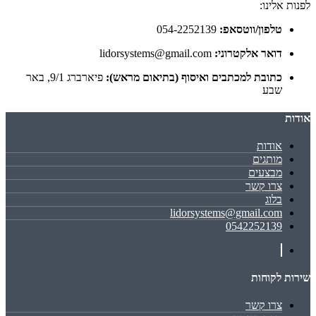
לפנות אלינו:
טלפון/ווטסאפ:
054-2252139
דואר אלקטרוני:
lidorsystems@gmail.com
כתובת למכתבים ואיסוף (בתיאום מראש):
פיארברג 9/1, באר
שבע
אודות
אודות
מותגים
מבצעים
צרו קשר
בלוג
lidorsystems@gmail.com
0542252139
שירות לקוחות
צרו קשר