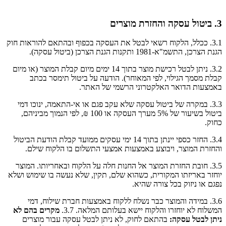
3. ביטול עסקה והחזרת מוצרים
3.1. ככלל, הלקוח רשאי לבטל את העסקה בכפוף ובהתאם להוראות חוק
הגנת הצרכן, התשמ"א-1981 ותקנות הגנת הצרכן (ביטול עסקה).
3.2. ניתן לבטל רכישת מוצר בתוך 14 ימים מיום קבלת המוצר (או מיום
קבלת מסמך הגילוי, לפי המאוחר). הודעה על ביטול תימסר בכתב
באמצעות הדואר האלקטרוני הרשמי של האתר.
3.3. במקרה של ביטול עסקה שלא עקב פגם או אי-התאמה, ינוכו דמי
ביטול בשיעור של 5% מערך העסקה או 100 ₪, לפי הנמוך מביניהם,
כחוק.
3.4. החזר כספי יינתן בתוך 14 ימי עסקים ממועד קבלת הודעת הביטול
והחזרת המוצר, ויבוצע באמצעות אמצעי התשלום בו הלקוח שילם.
3.5. חובת החזרת המוצר אל החנות חלה על הלקוח ובאחריותו. המוצר
יוחזר באריזתו המקורית, כשהוא שלם, תקין, שלא נעשה בו שימוש ושלא
נפגם או ניזוק בכל צורה שהיא.
3.6. במידה והמוצר כבר נשלח ללקוח באמצעות חברת שילוח, דמי
המשלוח לא יוחזרו והלקוח יישא בעלותם המלאה. 3.7.
מקרים בהם לא
ניתן לבטל עסקה:
בהתאם לחוק, לא ניתן לבטל עסקה עבור מוצרים