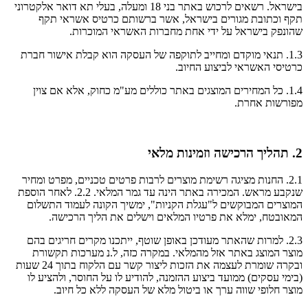
בישראל. רשאים לרכוש באתר בני 18 ומעלה, בעלי תא דואר אלקטרוני
תקף וכתובת מגורים בישראל, אשר ברשותם כרטיס אשראי תקף
שהונפק בישראל על ידי אחת מחברות האשראי המוכרות.
1.3. תנאי מוקדם ומחייב לתוקפה של העסקה הוא קבלת אישור חברת
כרטיסי האשראי לביצוע החיוב.
1.4. כל המחירים המוצגים באתר כוללים מע"מ כחוק, אלא אם צוין
מפורשות אחרת.
2. תהליך הרכישה וזמינות מלאי
2.1. החנות מציגה רשימת מוצרים לרבות פרטים טכניים, מפרט ומחיר
שנקבע מראש. המכירה באתר הינה עד גמר המלאי. 2.2. לאחר הוספת
המוצרים המבוקשים ל"עגלת הקניות", ימשיך הקונה לעמוד התשלום
המאובטח, ימלא את פרטיו המלאים וישלים את הליך הרכישה.
2.3. למרות שהאתר מעודכן באופן שוטף, ייתכנו מקרים חריגים בהם
מוצר המוצג באתר אזל מהמלאי. במקרה כזה, ל.נ מערכות תקשורת
ובקרה שומרת לעצמה את הזכות ליצור קשר עם הלקוח בתוך 24 שעות
(בימי עסקים) ממועד ביצוע ההזמנה, להודיע לו על החוסר, ולהציע לו
מוצר חלופי שווה ערך או ביטול מלא של העסקה ללא כל חיוב.