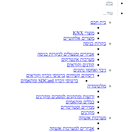
בלוג
עוד...
בית חכם
מוצרי KNX
מוצרים אלחוטיים
בקרות כניסה
אביזרים ומנעולים לבקרות כניסה
מערכות אינטרקום
קודנים וקוראים
גיבוי ואחסון נתונים
דיסקים קשיחים
כרטיסי זיכרון וקוראים
כרטיסי זיכרון SDCard ומתאמים
מולטימדיה
זרועות ומתקנים למסכים ומקרנים
כבלים ומתאמים
ממירים וסטרימרים
מקרנים
מערכות אזעקה
אביזרים למערכות אזעקה