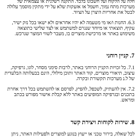
חלה על הלקוח ועל חשבונו בלבד. התקנה רשלנית או עצמאית של
מערכות מתח נמוך, חשמל או אזעקות שלא על ידי מתקין מוסמך עלולה
לבטל את אחריות היצרן על הציוד.
6.3. החנות ו/או מי מטעמה לא יהיו אחראים ולא ישאו בכל נזק ישיר,
עקיף, תוצאתי או מיוחד שנגרם למשתמש או לצד שלישי כתוצאה
משימוש באתר או מרכישת מוצרים בו, מעבר לשווי המוצר שנרכש.
7. קניין רוחני
7.1. כל זכויות הקניין הרוחני באתר, לרבות סימני מסחר, לוגו, גרפיקה,
עיצוב, תיאורי מוצרים, קוד האתר ותוכן מילולי, הינם בבעלותה הבלעדית
של ל.נ מערכות תקשורת ובקרה.
7.2. אין להעתיק, לשכפל, להפיץ, לפרסם או להשתמש בכל דרך אחרת
בתכנים ובגרפיקה המופיעים באתר ללא קבלת אישור מפורש בכתב
ומראש.
8. שירות לקוחות ויצירת קשר
לכל שאלה, בירור טכני או ייעוץ בנוגע למוצרים ולפעילות האתר, ניתן