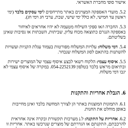
אישור סופי מחברת האשראי.
5.2. מועדי האספקה המצוינים באתר מתייחסים ל
ימי עסקים בלבד
(ימי
ראשון עד חמישי, לא כולל ימי שישי, שבת, ערבי חג וימי חג).
5.3. החברה ו/או ספקי השילוח מטעמה לא יהיו אחראים לאיחור
באספקה הנגרם כתוצאה מכוח עליון, שביתות, השבתות או נסיבות שאינן
בשליטתם.
5.4.
דמי משלוח:
עלויות המשלוח מפורטות בעמוד עגלת הקניות ועשויות
להשתנות בהתאם לסוג המשלוח שנבחר.
5.5.
איסוף עצמי:
הלקוח רשאי לבצע איסוף עצמי של המוצרים ישירות
ובתיאום מראש בלבד בטלפון 054-2252139. במקרה של איסוף עצמי לא
יגבו דמי משלוח.
6. הגבלת אחריות והתקנות
6.1. התמונות המוצגות באתר הן לצורך המחשה בלבד ואינן מחייבות
באופן מוחלט את החנות.
6.2.
אחריות על התקנה:
ל.נ מערכות תקשורת ובקרה אינה אחראית
להרכבתם, התקנתם או הגדרתם של מוצרים שנרכשו באתר. אחריות זו