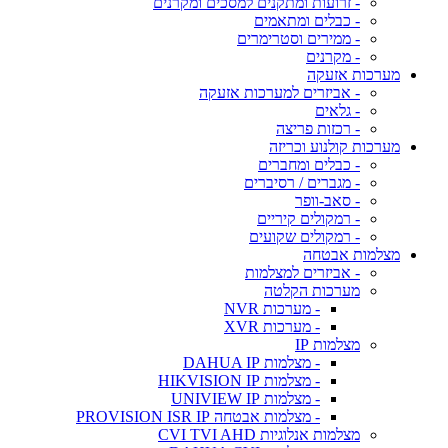
- זרועות ומתקנים למסכים ומקרנים
- כבלים ומתאמים
- ממירים וסטרימרים
- מקרנים
מערכות אזעקה
- אביזרים למערכות אזעקה
- גלאים
- רכזות פריצה
מערכות קולנוע וכריזה
- כבלים ומחברים
- מגברים / רסיברים
- סאב-וופר
- רמקולים קיריים
- רמקולים שקועים
מצלמות אבטחה
- אביזרים למצלמות
מערכות הקלטה
- מערכות NVR
- מערכות XVR
מצלמות IP
- מצלמות DAHUA IP
- מצלמות HIKVISION IP
- מצלמות UNIVIEW IP
- מצלמות אבטחה PROVISION ISR IP
מצלמות אנלוגיות CVI TVI AHD