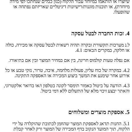
שיוצרו או הותאמו במיוחד עבור הלקוח (כגון כבלים שנחתכו לפי מידה
מיוחדת), או תוכנות מוגנות/רישיונות דיגיטליים שאריזתם נפתחה או
שהופעלו.
4. זכות החברה לבטל עסקה
ל.נ מערכות תקשורת ובקרה תהיה רשאית לבטל עסקה או מכירה, כולה
או חלקה, במקרים הבאים: 4.1.
אם נפלה טעות קולמוס חריגה, בין אם במחיר המוצר ובין אם בתיאורו.
4.2. במקרה של כוח עליון, פעולות מלחמה, איבה, טרור, נזקי טבע או כל
אירוע אחר שימנע את המשך ביצוע המכירה או האספקה התקינה.
4.3. הודעה על ביטול כאמור תימסר לקונה בטלפון ו/או בדואר אלקטרוני,
והאתר יבצע זיכוי מלא של התשלום ללא דמי ביטול.
5. אספקת מוצרים ומשלוחים
5.1. החנות תדאג לאספקת המוצר שהוזמן לכתובת שהוקלדה על ידי
הלקוח, תוך המועד הנקוב בדף המכירה של המוצר ורק לאחר קבלת