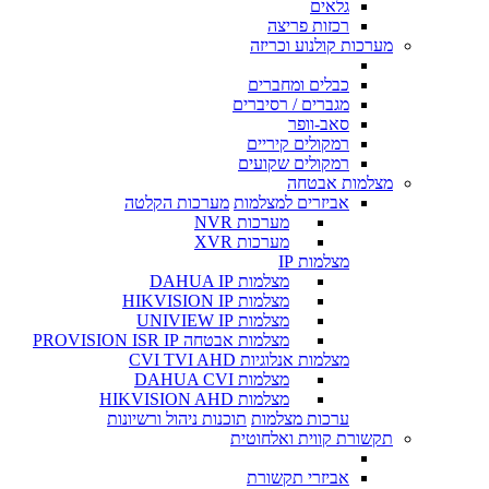
גלאים
רכזות פריצה
מערכות קולנוע וכריזה
כבלים ומחברים
מגברים / רסיברים
סאב-וופר
רמקולים קיריים
רמקולים שקועים
מצלמות אבטחה
אביזרים למצלמות
מערכות הקלטה
מערכות NVR
מערכות XVR
מצלמות IP
מצלמות DAHUA IP
מצלמות HIKVISION IP
מצלמות UNIVIEW IP
מצלמות אבטחה PROVISION ISR IP
מצלמות אנלוגיות CVI TVI AHD
מצלמות DAHUA CVI
מצלמות HIKVISION AHD
ערכות מצלמות
תוכנות ניהול ורשיונות
תקשורת קווית ואלחוטית
אביזרי תקשורת