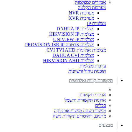
אביזרים למצלמות
מערכות הקלטה
מערכות NVR
מערכות XVR
מצלמות IP
מצלמות DAHUA IP
מצלמות HIKVISION IP
מצלמות UNIVIEW IP
מצלמות אבטחה PROVISION ISR IP
מצלמות אנלוגיות CVI TVI AHD
מצלמות DAHUA CVI
מצלמות HIKVISION AHD
ערכות מצלמות
תוכנות ניהול ורשיונות
תקשורת קווית ואלחוטית
אביזרי תקשורת
ארונות תקשורת וחשמל
כבלים
מגשרי רשת / מגשרי אופטיקה
מתגים, ראוטרים ונקודות גישה
מבצעים