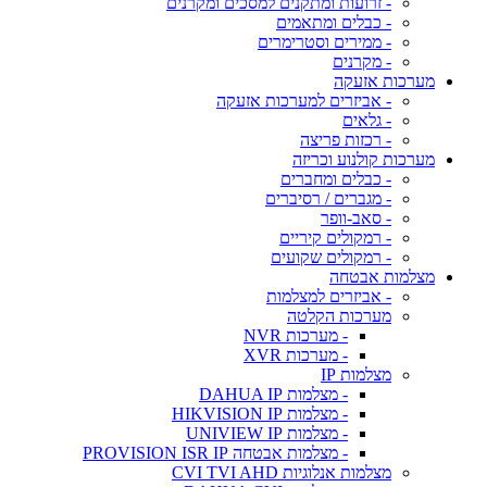
- זרועות ומתקנים למסכים ומקרנים
- כבלים ומתאמים
- ממירים וסטרימרים
- מקרנים
מערכות אזעקה
- אביזרים למערכות אזעקה
- גלאים
- רכזות פריצה
מערכות קולנוע וכריזה
- כבלים ומחברים
- מגברים / רסיברים
- סאב-וופר
- רמקולים קיריים
- רמקולים שקועים
מצלמות אבטחה
- אביזרים למצלמות
מערכות הקלטה
- מערכות NVR
- מערכות XVR
מצלמות IP
- מצלמות DAHUA IP
- מצלמות HIKVISION IP
- מצלמות UNIVIEW IP
- מצלמות אבטחה PROVISION ISR IP
מצלמות אנלוגיות CVI TVI AHD