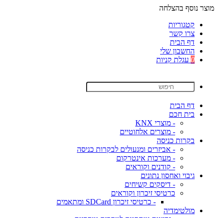
מוצר נוסף בהצלחה
קטגוריות
צרו קשר
דף הבית
החשבון שלי
0
עגלת קניות
דף הבית
בית חכם
- מוצרי KNX
- מוצרים אלחוטיים
בקרות כניסה
- אביזרים ומנעולים לבקרות כניסה
- מערכות אינטרקום
- קודנים וקוראים
גיבוי ואחסון נתונים
- דיסקים קשיחים
כרטיסי זיכרון וקוראים
- כרטיסי זיכרון SDCard ומתאמים
מולטימדיה