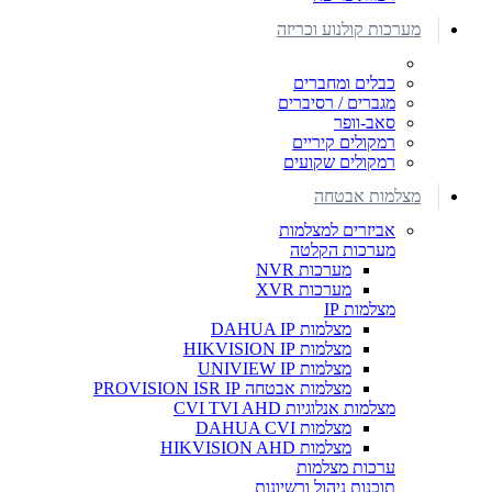
מערכות קולנוע וכריזה
כבלים ומחברים
מגברים / רסיברים
סאב-וופר
רמקולים קיריים
רמקולים שקועים
מצלמות אבטחה
אביזרים למצלמות
מערכות הקלטה
מערכות NVR
מערכות XVR
מצלמות IP
מצלמות DAHUA IP
מצלמות HIKVISION IP
מצלמות UNIVIEW IP
מצלמות אבטחה PROVISION ISR IP
מצלמות אנלוגיות CVI TVI AHD
מצלמות DAHUA CVI
מצלמות HIKVISION AHD
ערכות מצלמות
תוכנות ניהול ורשיונות