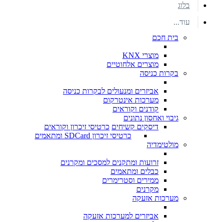
בלוג
עוד...
בית חכם
מוצרי KNX
מוצרים אלחוטיים
בקרות כניסה
אביזרים ומנעולים לבקרות כניסה
מערכות אינטרקום
קודנים וקוראים
גיבוי ואחסון נתונים
דיסקים קשיחים
כרטיסי זיכרון וקוראים
כרטיסי זיכרון SDCard ומתאמים
מולטימדיה
זרועות ומתקנים למסכים ומקרנים
כבלים ומתאמים
ממירים וסטרימרים
מקרנים
מערכות אזעקה
אביזרים למערכות אזעקה