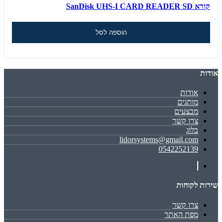
קורא SanDisk UHS-I CARD READER SD
הוספה לסל
אודות
אודות
מותגים
מבצעים
צרו קשר
בלוג
lidorsystems@gmail.com
0542252139
שירות לקוחות
צרו קשר
מפת האתר