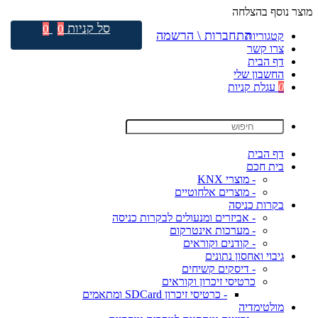
מוצר נוסף בהצלחה
סל קניות
0
0
התחברות \ הרשמה
קטגוריות
צרו קשר
דף הבית
החשבון שלי
0
עגלת קניות
דף הבית
בית חכם
- מוצרי KNX
- מוצרים אלחוטיים
בקרות כניסה
- אביזרים ומנעולים לבקרות כניסה
- מערכות אינטרקום
- קודנים וקוראים
גיבוי ואחסון נתונים
- דיסקים קשיחים
כרטיסי זיכרון וקוראים
- כרטיסי זיכרון SDCard ומתאמים
מולטימדיה