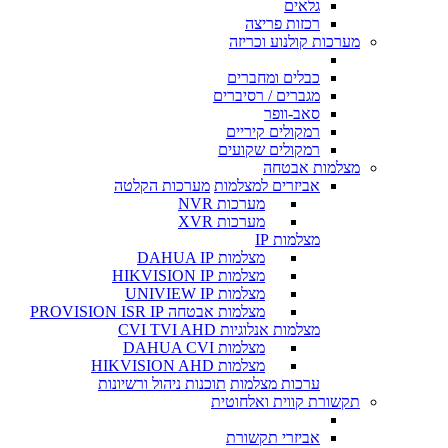
גלאים
רכזות פריצה
מערכות קולנוע וכריזה
כבלים ומחברים
מגברים / רסיברים
סאב-וופר
רמקולים קיריים
רמקולים שקועים
מצלמות אבטחה
אביזרים למצלמות
מערכות הקלטה
מערכות NVR
מערכות XVR
מצלמות IP
מצלמות DAHUA IP
מצלמות HIKVISION IP
מצלמות UNIVIEW IP
מצלמות אבטחה PROVISION ISR IP
מצלמות אנלוגיות CVI TVI AHD
מצלמות DAHUA CVI
מצלמות HIKVISION AHD
ערכות מצלמות
תוכנות ניהול ורשיונות
תקשורת קווית ואלחוטית
אביזרי תקשורת