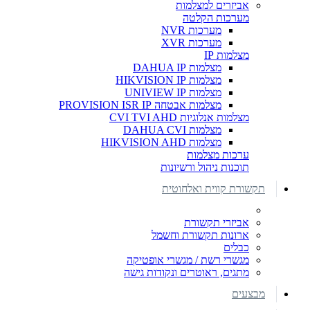
אביזרים למצלמות
מערכות הקלטה
מערכות NVR
מערכות XVR
מצלמות IP
מצלמות DAHUA IP
מצלמות HIKVISION IP
מצלמות UNIVIEW IP
מצלמות אבטחה PROVISION ISR IP
מצלמות אנלוגיות CVI TVI AHD
מצלמות DAHUA CVI
מצלמות HIKVISION AHD
ערכות מצלמות
תוכנות ניהול ורשיונות
תקשורת קווית ואלחוטית
אביזרי תקשורת
ארונות תקשורת וחשמל
כבלים
מגשרי רשת / מגשרי אופטיקה
מתגים, ראוטרים ונקודות גישה
מבצעים