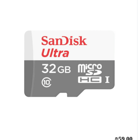
₪59.00