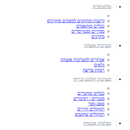
מולטימדיה
זרועות ומתקנים למסכים ומקרנים
כבלים ומתאמים
ממירים וסטרימרים
מקרנים
מערכות אזעקה
אביזרים למערכות אזעקה
גלאים
רכזות פריצה
מערכות קולנוע וכריזה
כבלים ומחברים
מגברים / רסיברים
סאב-וופר
רמקולים קיריים
רמקולים שקועים
מצלמות אבטחה