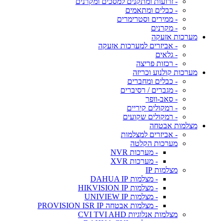
- זרועות ומתקנים למסכים ומקרנים
- כבלים ומתאמים
- ממירים וסטרימרים
- מקרנים
מערכות אזעקה
- אביזרים למערכות אזעקה
- גלאים
- רכזות פריצה
מערכות קולנוע וכריזה
- כבלים ומחברים
- מגברים / רסיברים
- סאב-וופר
- רמקולים קיריים
- רמקולים שקועים
מצלמות אבטחה
- אביזרים למצלמות
מערכות הקלטה
- מערכות NVR
- מערכות XVR
מצלמות IP
- מצלמות DAHUA IP
- מצלמות HIKVISION IP
- מצלמות UNIVIEW IP
- מצלמות אבטחה PROVISION ISR IP
מצלמות אנלוגיות CVI TVI AHD