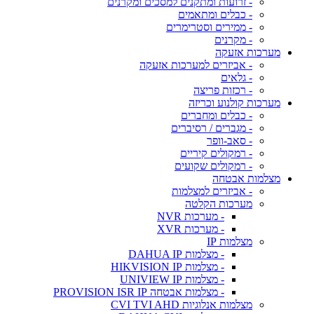
- זרועות ומתקנים למסכים ומקרנים
- כבלים ומתאמים
- ממירים וסטרימרים
- מקרנים
מערכות אזעקה
- אביזרים למערכות אזעקה
- גלאים
- רכזות פריצה
מערכות קולנוע וכריזה
- כבלים ומחברים
- מגברים / רסיברים
- סאב-וופר
- רמקולים קיריים
- רמקולים שקועים
מצלמות אבטחה
- אביזרים למצלמות
מערכות הקלטה
- מערכות NVR
- מערכות XVR
מצלמות IP
- מצלמות DAHUA IP
- מצלמות HIKVISION IP
- מצלמות UNIVIEW IP
- מצלמות אבטחה PROVISION ISR IP
מצלמות אנלוגיות CVI TVI AHD