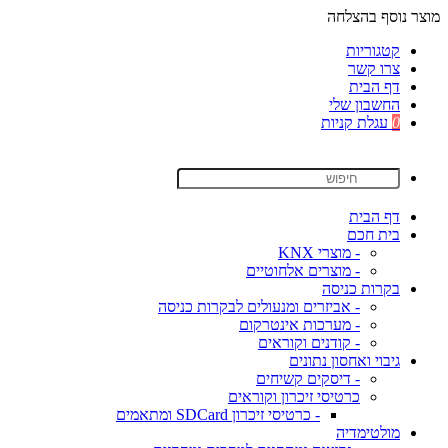
מוצר נוסף בהצלחה
קטגוריות
צרו קשר
דף הבית
החשבון שלי
0
עגלת קניות
דף הבית
בית חכם
- מוצרי KNX
- מוצרים אלחוטיים
בקרות כניסה
- אביזרים ומנעולים לבקרות כניסה
- מערכות אינטרקום
- קודנים וקוראים
גיבוי ואחסון נתונים
- דיסקים קשיחים
כרטיסי זיכרון וקוראים
- כרטיסי זיכרון SDCard ומתאמים
מולטימדיה