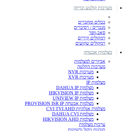
מערכות קולנוע וכריזה
כבלים ומחברים
מגברים / רסיברים
סאב-וופר
רמקולים קיריים
רמקולים שקועים
מצלמות אבטחה
אביזרים למצלמות
מערכות הקלטה
מערכות NVR
מערכות XVR
מצלמות IP
מצלמות DAHUA IP
מצלמות HIKVISION IP
מצלמות UNIVIEW IP
מצלמות אבטחה PROVISION ISR IP
מצלמות אנלוגיות CVI TVI AHD
מצלמות DAHUA CVI
מצלמות HIKVISION AHD
ערכות מצלמות
תוכנות ניהול ורשיונות