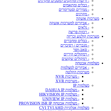
- זרועות ומתקנים למסכים ומקרנים
- כבלים ומתאמים
- ממירים וסטרימרים
- מקרנים
מערכות אזעקה
- אביזרים למערכות אזעקה
- גלאים
- רכזות פריצה
מערכות קולנוע וכריזה
- כבלים ומחברים
- מגברים / רסיברים
- סאב-וופר
- רמקולים קיריים
- רמקולים שקועים
מצלמות אבטחה
- אביזרים למצלמות
מערכות הקלטה
- מערכות NVR
- מערכות XVR
מצלמות IP
- מצלמות DAHUA IP
- מצלמות HIKVISION IP
- מצלמות UNIVIEW IP
- מצלמות אבטחה PROVISION ISR IP
מצלמות אנלוגיות CVI TVI AHD