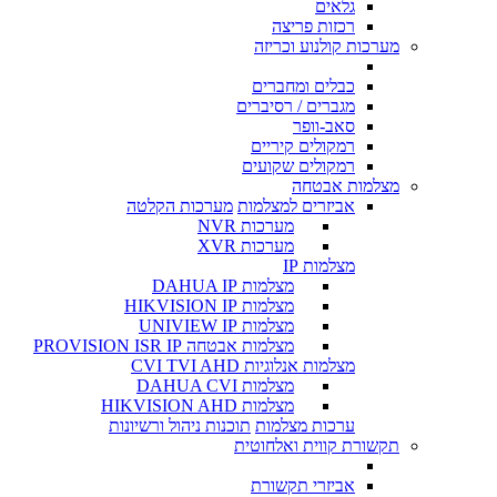
גלאים
רכזות פריצה
מערכות קולנוע וכריזה
כבלים ומחברים
מגברים / רסיברים
סאב-וופר
רמקולים קיריים
רמקולים שקועים
מצלמות אבטחה
אביזרים למצלמות
מערכות הקלטה
מערכות NVR
מערכות XVR
מצלמות IP
מצלמות DAHUA IP
מצלמות HIKVISION IP
מצלמות UNIVIEW IP
מצלמות אבטחה PROVISION ISR IP
מצלמות אנלוגיות CVI TVI AHD
מצלמות DAHUA CVI
מצלמות HIKVISION AHD
ערכות מצלמות
תוכנות ניהול ורשיונות
תקשורת קווית ואלחוטית
אביזרי תקשורת