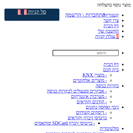
מוצר נוסף בהצלחה
סל קניות
0
0
התחברות \ הרשמה
קטגוריות
צרו קשר
דף הבית
החשבון שלי
0
עגלת קניות
דף הבית
בית חכם
- מוצרי KNX
- מוצרים אלחוטיים
בקרות כניסה
- אביזרים ומנעולים לבקרות כניסה
- מערכות אינטרקום
- קודנים וקוראים
גיבוי ואחסון נתונים
- דיסקים קשיחים
כרטיסי זיכרון וקוראים
- כרטיסי זיכרון SDCard ומתאמים
מולטימדיה