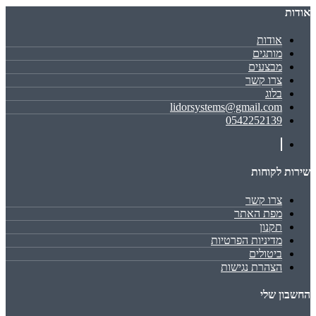
אודות
אודות
מותגים
מבצעים
צרו קשר
בלוג
lidorsystems@gmail.com
0542252139
שירות לקוחות
צרו קשר
מפת האתר
תקנון
מדיניות הפרטיות
ביטולים
הצהרת נגישות
החשבון שלי