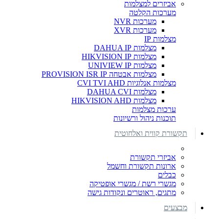
אביזרים למצלמות
מערכות הקלטה
מערכות NVR
מערכות XVR
מצלמות IP
מצלמות DAHUA IP
מצלמות HIKVISION IP
מצלמות UNIVIEW IP
מצלמות אבטחה PROVISION ISR IP
מצלמות אנלוגיות CVI TVI AHD
מצלמות DAHUA CVI
מצלמות HIKVISION AHD
ערכות מצלמות
תוכנות ניהול ורשיונות
תקשורת קווית ואלחוטית
אביזרי תקשורת
ארונות תקשורת וחשמל
כבלים
מגשרי רשת / מגשרי אופטיקה
מתגים, ראוטרים ונקודות גישה
מבצעים