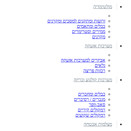
מולטימדיה
זרועות ומתקנים למסכים ומקרנים
כבלים ומתאמים
ממירים וסטרימרים
מקרנים
מערכות אזעקה
אביזרים למערכות אזעקה
גלאים
רכזות פריצה
מערכות קולנוע וכריזה
כבלים ומחברים
מגברים / רסיברים
סאב-וופר
רמקולים קיריים
רמקולים שקועים
מצלמות אבטחה