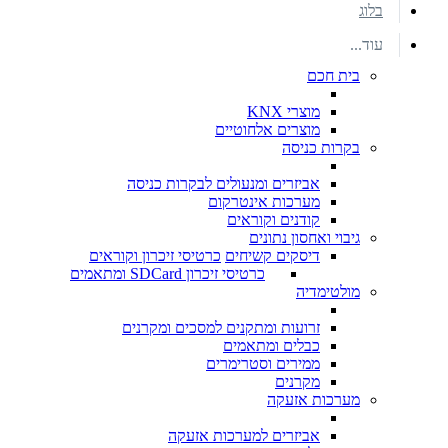
בלוג
עוד...
בית חכם
מוצרי KNX
מוצרים אלחוטיים
בקרות כניסה
אביזרים ומנעולים לבקרות כניסה
מערכות אינטרקום
קודנים וקוראים
גיבוי ואחסון נתונים
דיסקים קשיחים
כרטיסי זיכרון וקוראים
כרטיסי זיכרון SDCard ומתאמים
מולטימדיה
זרועות ומתקנים למסכים ומקרנים
כבלים ומתאמים
ממירים וסטרימרים
מקרנים
מערכות אזעקה
אביזרים למערכות אזעקה