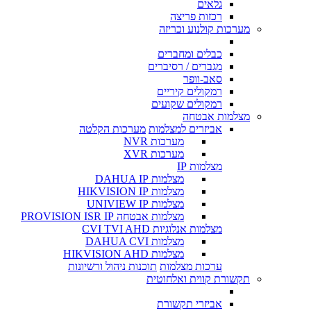
גלאים
רכזות פריצה
מערכות קולנוע וכריזה
כבלים ומחברים
מגברים / רסיברים
סאב-וופר
רמקולים קיריים
רמקולים שקועים
מצלמות אבטחה
אביזרים למצלמות
מערכות הקלטה
מערכות NVR
מערכות XVR
מצלמות IP
מצלמות DAHUA IP
מצלמות HIKVISION IP
מצלמות UNIVIEW IP
מצלמות אבטחה PROVISION ISR IP
מצלמות אנלוגיות CVI TVI AHD
מצלמות DAHUA CVI
מצלמות HIKVISION AHD
ערכות מצלמות
תוכנות ניהול ורשיונות
תקשורת קווית ואלחוטית
אביזרי תקשורת