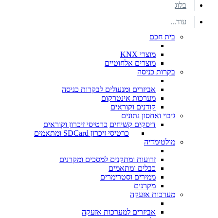
בלוג
עוד...
בית חכם
מוצרי KNX
מוצרים אלחוטיים
בקרות כניסה
אביזרים ומנעולים לבקרות כניסה
מערכות אינטרקום
קודנים וקוראים
גיבוי ואחסון נתונים
דיסקים קשיחים
כרטיסי זיכרון וקוראים
כרטיסי זיכרון SDCard ומתאמים
מולטימדיה
זרועות ומתקנים למסכים ומקרנים
כבלים ומתאמים
ממירים וסטרימרים
מקרנים
מערכות אזעקה
אביזרים למערכות אזעקה