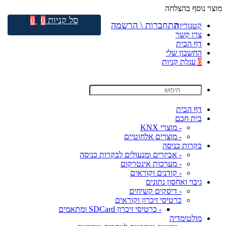
מוצר נוסף בהצלחה
סל קניות
0
0
התחברות \ הרשמה
קטגוריות
צרו קשר
דף הבית
החשבון שלי
0
עגלת קניות
דף הבית
בית חכם
- מוצרי KNX
- מוצרים אלחוטיים
בקרות כניסה
- אביזרים ומנעולים לבקרות כניסה
- מערכות אינטרקום
- קודנים וקוראים
גיבוי ואחסון נתונים
- דיסקים קשיחים
כרטיסי זיכרון וקוראים
- כרטיסי זיכרון SDCard ומתאמים
מולטימדיה