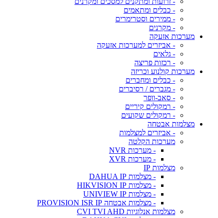
- זרועות ומתקנים למסכים ומקרנים
- כבלים ומתאמים
- ממירים וסטרימרים
- מקרנים
מערכות אזעקה
- אביזרים למערכות אזעקה
- גלאים
- רכזות פריצה
מערכות קולנוע וכריזה
- כבלים ומחברים
- מגברים / רסיברים
- סאב-וופר
- רמקולים קיריים
- רמקולים שקועים
מצלמות אבטחה
- אביזרים למצלמות
מערכות הקלטה
- מערכות NVR
- מערכות XVR
מצלמות IP
- מצלמות DAHUA IP
- מצלמות HIKVISION IP
- מצלמות UNIVIEW IP
- מצלמות אבטחה PROVISION ISR IP
מצלמות אנלוגיות CVI TVI AHD