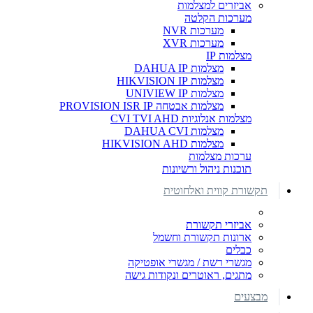
אביזרים למצלמות
מערכות הקלטה
מערכות NVR
מערכות XVR
מצלמות IP
מצלמות DAHUA IP
מצלמות HIKVISION IP
מצלמות UNIVIEW IP
מצלמות אבטחה PROVISION ISR IP
מצלמות אנלוגיות CVI TVI AHD
מצלמות DAHUA CVI
מצלמות HIKVISION AHD
ערכות מצלמות
תוכנות ניהול ורשיונות
תקשורת קווית ואלחוטית
אביזרי תקשורת
ארונות תקשורת וחשמל
כבלים
מגשרי רשת / מגשרי אופטיקה
מתגים, ראוטרים ונקודות גישה
מבצעים