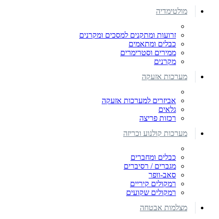
מולטימדיה
זרועות ומתקנים למסכים ומקרנים
כבלים ומתאמים
ממירים וסטרימרים
מקרנים
מערכות אזעקה
אביזרים למערכות אזעקה
גלאים
רכזות פריצה
מערכות קולנוע וכריזה
כבלים ומחברים
מגברים / רסיברים
סאב-וופר
רמקולים קיריים
רמקולים שקועים
מצלמות אבטחה