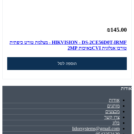
₪145.00
HIKVISION - DS-2CE56D0T-IRMF - מצלמת טורט כיפתית
טורבו אנלוגית CVIבאיכות 2MP
הוספה לסל
אודות
אודות
מותגים
מבצעים
צרו קשר
בלוג
lidorsystems@gmail.com