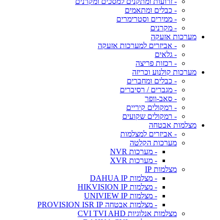
- זרועות ומתקנים למסכים ומקרנים
- כבלים ומתאמים
- ממירים וסטרימרים
- מקרנים
מערכות אזעקה
- אביזרים למערכות אזעקה
- גלאים
- רכזות פריצה
מערכות קולנוע וכריזה
- כבלים ומחברים
- מגברים / רסיברים
- סאב-וופר
- רמקולים קיריים
- רמקולים שקועים
מצלמות אבטחה
- אביזרים למצלמות
מערכות הקלטה
- מערכות NVR
- מערכות XVR
מצלמות IP
- מצלמות DAHUA IP
- מצלמות HIKVISION IP
- מצלמות UNIVIEW IP
- מצלמות אבטחה PROVISION ISR IP
מצלמות אנלוגיות CVI TVI AHD