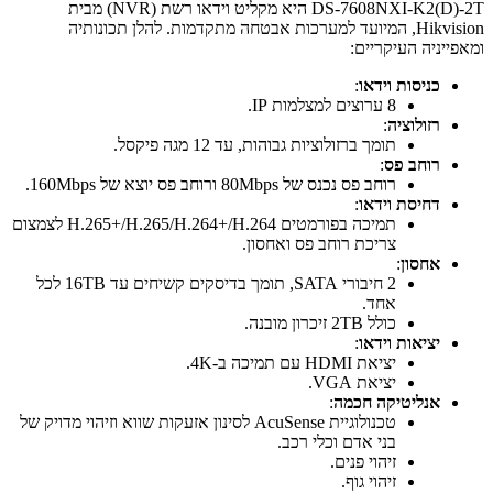
DS-7608NXI-K2(D)-2T היא מקליט וידאו רשת (NVR) מבית
Hikvision, המיועד למערכות אבטחה מתקדמות. להלן תכונותיה
ומאפייניה העיקריים:
כניסות וידאו
:
8 ערוצים למצלמות IP.
רזולוציה
:
תומך ברזולוציות גבוהות, עד 12 מגה פיקסל.
רוחב פס
:
רוחב פס נכנס של 80Mbps ורוחב פס יוצא של 160Mbps.
דחיסת וידאו
:
תמיכה בפורמטים H.265+/H.265/H.264+/H.264 לצמצום
צריכת רוחב פס ואחסון.
אחסון
:
2 חיבורי SATA, תומך בדיסקים קשיחים עד 16TB לכל
אחד.
כולל 2TB זיכרון מובנה.
יציאות וידאו
:
יציאת HDMI עם תמיכה ב-4K.
יציאת VGA.
אנליטיקה חכמה
:
טכנולוגיית AcuSense לסינון אזעקות שווא וזיהוי מדויק של
בני אדם וכלי רכב.
זיהוי פנים.
זיהוי גוף.