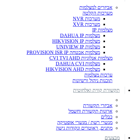
אביזרים למצלמות
מערכות הקלטה
מערכות NVR
מערכות XVR
מצלמות IP
מצלמות DAHUA IP
מצלמות HIKVISION IP
מצלמות UNIVIEW IP
מצלמות אבטחה PROVISION ISR IP
מצלמות אנלוגיות CVI TVI AHD
מצלמות DAHUA CVI
מצלמות HIKVISION AHD
ערכות מצלמות
תוכנות ניהול ורשיונות
תקשורת קווית ואלחוטית
אביזרי תקשורת
ארונות תקשורת וחשמל
כבלים
מגשרי רשת / מגשרי אופטיקה
מתגים, ראוטרים ונקודות גישה
מבצעים