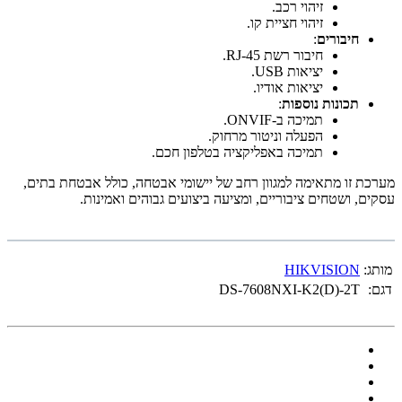
זיהוי רכב.
זיהוי חציית קו.
חיבורים
:
חיבור רשת RJ-45.
יציאות USB.
יציאות אודיו.
תכונות נוספות
:
תמיכה ב-ONVIF.
הפעלה וניטור מרחוק.
תמיכה באפליקציה בטלפון חכם.
מערכת זו מתאימה למגוון רחב של יישומי אבטחה, כולל אבטחת בתים,
עסקים, ושטחים ציבוריים, ומציעה ביצועים גבוהים ואמינות.
מותג:
HIKVISION
דגם:
DS-7608NXI-K2(D)-2T