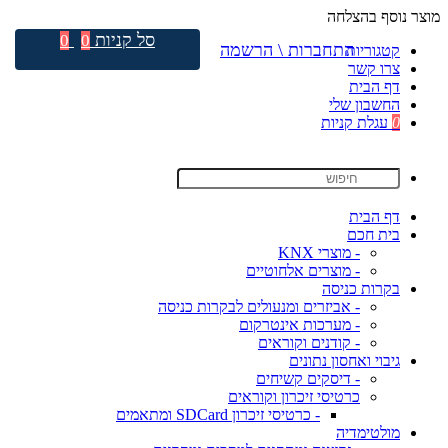
מוצר נוסף בהצלחה
סל קניות
0
0
התחברות \ הרשמה
קטגוריות
צרו קשר
דף הבית
החשבון שלי
0
עגלת קניות
דף הבית
בית חכם
- מוצרי KNX
- מוצרים אלחוטיים
בקרות כניסה
- אביזרים ומנעולים לבקרות כניסה
- מערכות אינטרקום
- קודנים וקוראים
גיבוי ואחסון נתונים
- דיסקים קשיחים
כרטיסי זיכרון וקוראים
- כרטיסי זיכרון SDCard ומתאמים
מולטימדיה