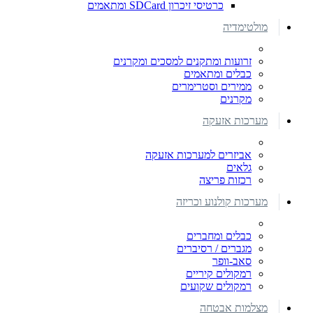
כרטיסי זיכרון SDCard ומתאמים
מולטימדיה
זרועות ומתקנים למסכים ומקרנים
כבלים ומתאמים
ממירים וסטרימרים
מקרנים
מערכות אזעקה
אביזרים למערכות אזעקה
גלאים
רכזות פריצה
מערכות קולנוע וכריזה
כבלים ומחברים
מגברים / רסיברים
סאב-וופר
רמקולים קיריים
רמקולים שקועים
מצלמות אבטחה