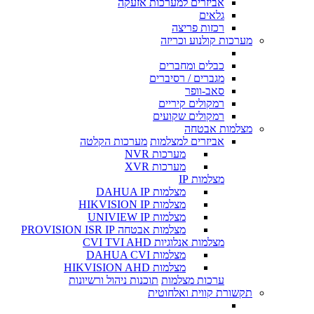
אביזרים למערכות אזעקה
גלאים
רכזות פריצה
מערכות קולנוע וכריזה
כבלים ומחברים
מגברים / רסיברים
סאב-וופר
רמקולים קיריים
רמקולים שקועים
מצלמות אבטחה
אביזרים למצלמות
מערכות הקלטה
מערכות NVR
מערכות XVR
מצלמות IP
מצלמות DAHUA IP
מצלמות HIKVISION IP
מצלמות UNIVIEW IP
מצלמות אבטחה PROVISION ISR IP
מצלמות אנלוגיות CVI TVI AHD
מצלמות DAHUA CVI
מצלמות HIKVISION AHD
ערכות מצלמות
תוכנות ניהול ורשיונות
תקשורת קווית ואלחוטית