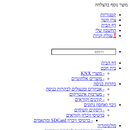
מוצר נוסף בהצלחה
קטגוריות
צרו קשר
דף הבית
החשבון שלי
0
עגלת קניות
דף הבית
בית חכם
- מוצרי KNX
- מוצרים אלחוטיים
בקרות כניסה
- אביזרים ומנעולים לבקרות כניסה
- מערכות אינטרקום
- קודנים וקוראים
גיבוי ואחסון נתונים
- דיסקים קשיחים
כרטיסי זיכרון וקוראים
- כרטיסי זיכרון SDCard ומתאמים
מולטימדיה