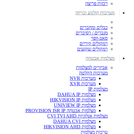
רכזות פריצה
מערכות קולנוע וכריזה
כבלים ומחברים
מגברים / רסיברים
סאב-וופר
רמקולים קיריים
רמקולים שקועים
מצלמות אבטחה
אביזרים למצלמות
מערכות הקלטה
מערכות NVR
מערכות XVR
מצלמות IP
מצלמות DAHUA IP
מצלמות HIKVISION IP
מצלמות UNIVIEW IP
מצלמות אבטחה PROVISION ISR IP
מצלמות אנלוגיות CVI TVI AHD
מצלמות DAHUA CVI
מצלמות HIKVISION AHD
ערכות מצלמות