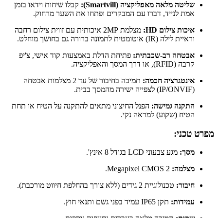
שליטה מלאה מאפליקציה (Smartvill):
קבלו שיחות וידאו בזמן
אמת לנייד, דברו עם המבקרים ופתחו את השער מרחוק.
איכות צילום HD:
מצלמת 2MP איכותית עם זווית צילום רחבה
וראיית לילה (IR) אוטומטית לתמונה ברורה גם בחושך מוחלט.
אבטחה רב-שכבתית:
פתיחת הדלת באמצעות קוד אישי, צ'יפ
קרבה (RFID), או דרך המסך והאפליקציה.
אינטגרציה חכמה:
תמיכה בחיבור של עד 2 מצלמות אבטחה
(IP/ONVIF) לצפייה ישירה מהמסך בבית.
התקנה גמישה:
הפנל החיצוני מתאים להתקנה על הטיח או תחת
הטיח (שקוע) למראה נקי.
מפרט טכני:
מסך:
מגע צבעוני LCD בגודל 8 אינץ'.
מצלמה:
2 Megapixel CMOS.
חיבור:
טכנולוגיית 2 גידים (ללא צורך בהחלפת חיווט מורכבת).
עמידות:
תקן IP65 עמיד בפני גשם ותנאי חוץ.