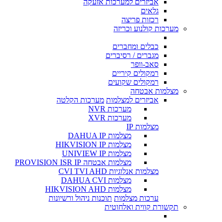
אביזרים למערכות אזעקה
גלאים
רכזות פריצה
מערכות קולנוע וכריזה
כבלים ומחברים
מגברים / רסיברים
סאב-וופר
רמקולים קיריים
רמקולים שקועים
מצלמות אבטחה
אביזרים למצלמות
מערכות הקלטה
מערכות NVR
מערכות XVR
מצלמות IP
מצלמות DAHUA IP
מצלמות HIKVISION IP
מצלמות UNIVIEW IP
מצלמות אבטחה PROVISION ISR IP
מצלמות אנלוגיות CVI TVI AHD
מצלמות DAHUA CVI
מצלמות HIKVISION AHD
ערכות מצלמות
תוכנות ניהול ורשיונות
תקשורת קווית ואלחוטית