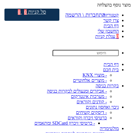
מוצר נוסף בהצלחה
סל קניות
0
0
התחברות \ הרשמה
קטגוריות
צרו קשר
דף הבית
החשבון שלי
0
עגלת קניות
דף הבית
בית חכם
- מוצרי KNX
- מוצרים אלחוטיים
בקרות כניסה
- אביזרים ומנעולים לבקרות כניסה
- מערכות אינטרקום
- קודנים וקוראים
גיבוי ואחסון נתונים
- דיסקים קשיחים
כרטיסי זיכרון וקוראים
- כרטיסי זיכרון SDCard ומתאמים
מולטימדיה