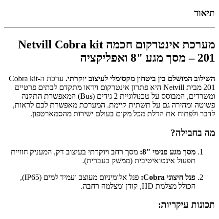
תיאור
מערכת אינטרקום חכמה Netvill Cobra kit
201 – מסך מגע "8 ואפליקציה
השילוב המושלם בין ביטחון מקסימלי לעיצוב יוקרתי.
ערכת ה-Cobra kit
201 מבית Netvill היא פתרון אינטרקום וידאו מתקדם לבתים פרטיים
ומשרדים, המבוסס על טכנולוגיית 2 גידים (Bus) המאפשרת התקנה
פשוטה ומהירה גם על תשתית קיימת. המערכת מאפשרת לכם לראות,
לדבר ולפתוח את הדלת מכל מקום בעולם ישירות מהסמארטפון.
מה בחבילה?
מסך מגע פנימי "8:
מסך רחב ויוקרתי בעיצוב דק, המעניק חוויית
תפעול אינטואיטיבית (ממשק בעברית).
פנל חיצוני Cobra:
פנל אלומיניום מעוצב ועמיד למים (IP65),
הכולל מצלמת HD, קודן ומצלמה רחבה.
תכונות עיקריות: