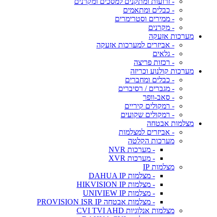
- זרועות ומתקנים למסכים ומקרנים
- כבלים ומתאמים
- ממירים וסטרימרים
- מקרנים
מערכות אזעקה
- אביזרים למערכות אזעקה
- גלאים
- רכזות פריצה
מערכות קולנוע וכריזה
- כבלים ומחברים
- מגברים / רסיברים
- סאב-וופר
- רמקולים קיריים
- רמקולים שקועים
מצלמות אבטחה
- אביזרים למצלמות
מערכות הקלטה
- מערכות NVR
- מערכות XVR
מצלמות IP
- מצלמות DAHUA IP
- מצלמות HIKVISION IP
- מצלמות UNIVIEW IP
- מצלמות אבטחה PROVISION ISR IP
מצלמות אנלוגיות CVI TVI AHD