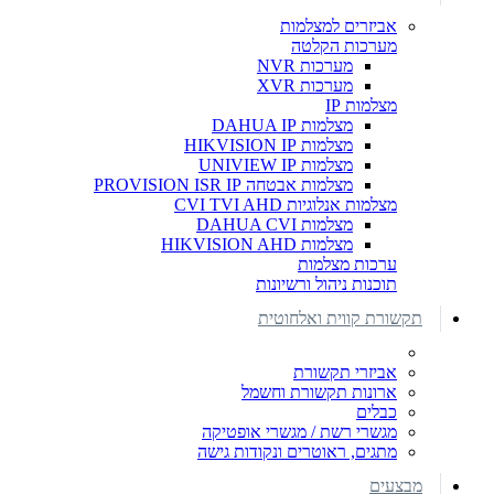
אביזרים למצלמות
מערכות הקלטה
מערכות NVR
מערכות XVR
מצלמות IP
מצלמות DAHUA IP
מצלמות HIKVISION IP
מצלמות UNIVIEW IP
מצלמות אבטחה PROVISION ISR IP
מצלמות אנלוגיות CVI TVI AHD
מצלמות DAHUA CVI
מצלמות HIKVISION AHD
ערכות מצלמות
תוכנות ניהול ורשיונות
תקשורת קווית ואלחוטית
אביזרי תקשורת
ארונות תקשורת וחשמל
כבלים
מגשרי רשת / מגשרי אופטיקה
מתגים, ראוטרים ונקודות גישה
מבצעים