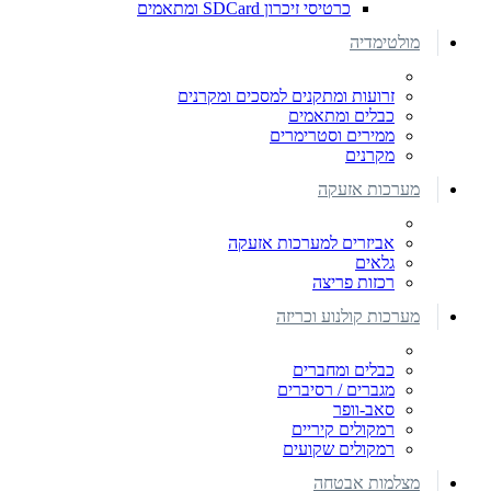
כרטיסי זיכרון SDCard ומתאמים
מולטימדיה
זרועות ומתקנים למסכים ומקרנים
כבלים ומתאמים
ממירים וסטרימרים
מקרנים
מערכות אזעקה
אביזרים למערכות אזעקה
גלאים
רכזות פריצה
מערכות קולנוע וכריזה
כבלים ומחברים
מגברים / רסיברים
סאב-וופר
רמקולים קיריים
רמקולים שקועים
מצלמות אבטחה