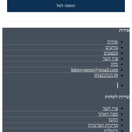
הוספה לסל
אודות
אודות
מותגים
מבצעים
צרו קשר
בלוג
lidorsystems@gmail.com
0542252139
שירות לקוחות
צרו קשר
מפת האתר
תקנון
מדיניות הפרטיות
ביטולים