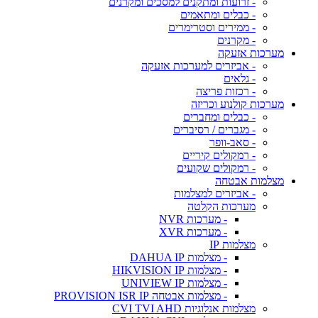
- זרועות ומתקנים למסכים ומקרנים
- כבלים ומתאמים
- ממירים וסטרימרים
- מקרנים
מערכות אזעקה
- אביזרים למערכות אזעקה
- גלאים
- רכזות פריצה
מערכות קולנוע וכריזה
- כבלים ומחברים
- מגברים / רסיברים
- סאב-וופר
- רמקולים קיריים
- רמקולים שקועים
מצלמות אבטחה
- אביזרים למצלמות
מערכות הקלטה
- מערכות NVR
- מערכות XVR
מצלמות IP
- מצלמות DAHUA IP
- מצלמות HIKVISION IP
- מצלמות UNIVIEW IP
- מצלמות אבטחה PROVISION ISR IP
מצלמות אנלוגיות CVI TVI AHD