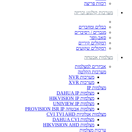
רכזות פריצה
מערכות קולנוע וכריזה
כבלים ומחברים
מגברים / רסיברים
סאב-וופר
רמקולים קיריים
רמקולים שקועים
מצלמות אבטחה
אביזרים למצלמות
מערכות הקלטה
מערכות NVR
מערכות XVR
מצלמות IP
מצלמות DAHUA IP
מצלמות HIKVISION IP
מצלמות UNIVIEW IP
מצלמות אבטחה PROVISION ISR IP
מצלמות אנלוגיות CVI TVI AHD
מצלמות DAHUA CVI
מצלמות HIKVISION AHD
ערכות מצלמות