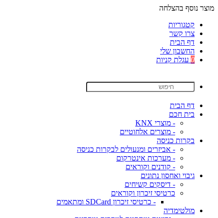
מוצר נוסף בהצלחה
קטגוריות
צרו קשר
דף הבית
החשבון שלי
0
עגלת קניות
דף הבית
בית חכם
- מוצרי KNX
- מוצרים אלחוטיים
בקרות כניסה
- אביזרים ומנעולים לבקרות כניסה
- מערכות אינטרקום
- קודנים וקוראים
גיבוי ואחסון נתונים
- דיסקים קשיחים
כרטיסי זיכרון וקוראים
- כרטיסי זיכרון SDCard ומתאמים
מולטימדיה