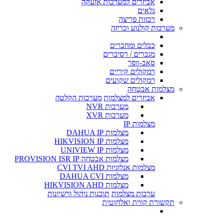
אביזרים למערכות אזעקה
גלאים
רכזות פריצה
מערכות קולנוע וכריזה
כבלים ומחברים
מגברים / רסיברים
סאב-וופר
רמקולים קיריים
רמקולים שקועים
מצלמות אבטחה
אביזרים למצלמות
מערכות הקלטה
מערכות NVR
מערכות XVR
מצלמות IP
מצלמות DAHUA IP
מצלמות HIKVISION IP
מצלמות UNIVIEW IP
מצלמות אבטחה PROVISION ISR IP
מצלמות אנלוגיות CVI TVI AHD
מצלמות DAHUA CVI
מצלמות HIKVISION AHD
ערכות מצלמות
תוכנות ניהול ורשיונות
תקשורת קווית ואלחוטית