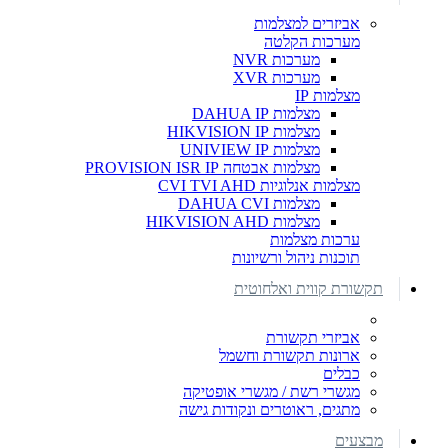
אביזרים למצלמות
מערכות הקלטה
מערכות NVR
מערכות XVR
מצלמות IP
מצלמות DAHUA IP
מצלמות HIKVISION IP
מצלמות UNIVIEW IP
מצלמות אבטחה PROVISION ISR IP
מצלמות אנלוגיות CVI TVI AHD
מצלמות DAHUA CVI
מצלמות HIKVISION AHD
ערכות מצלמות
תוכנות ניהול ורשיונות
תקשורת קווית ואלחוטית
אביזרי תקשורת
ארונות תקשורת וחשמל
כבלים
מגשרי רשת / מגשרי אופטיקה
מתגים, ראוטרים ונקודות גישה
מבצעים