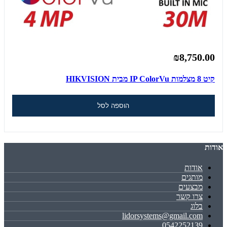
₪8,750.00
קיט 8 מצלמות IP ColorVu מבית HIKVISION
הוספה לסל
אודות
אודות
מותגים
מבצעים
צרו קשר
בלוג
lidorsystems@gmail.com
0542252139