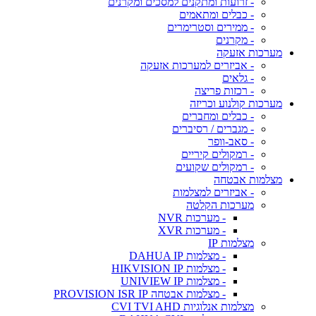
- זרועות ומתקנים למסכים ומקרנים
- כבלים ומתאמים
- ממירים וסטרימרים
- מקרנים
מערכות אזעקה
- אביזרים למערכות אזעקה
- גלאים
- רכזות פריצה
מערכות קולנוע וכריזה
- כבלים ומחברים
- מגברים / רסיברים
- סאב-וופר
- רמקולים קיריים
- רמקולים שקועים
מצלמות אבטחה
- אביזרים למצלמות
מערכות הקלטה
- מערכות NVR
- מערכות XVR
מצלמות IP
- מצלמות DAHUA IP
- מצלמות HIKVISION IP
- מצלמות UNIVIEW IP
- מצלמות אבטחה PROVISION ISR IP
מצלמות אנלוגיות CVI TVI AHD