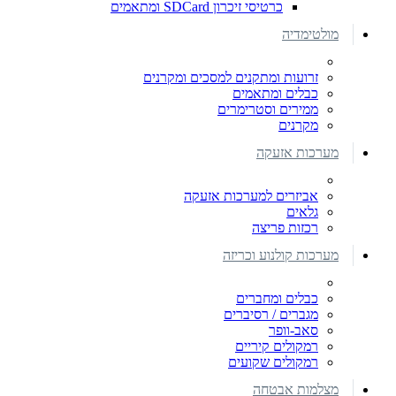
כרטיסי זיכרון SDCard ומתאמים
מולטימדיה
זרועות ומתקנים למסכים ומקרנים
כבלים ומתאמים
ממירים וסטרימרים
מקרנים
מערכות אזעקה
אביזרים למערכות אזעקה
גלאים
רכזות פריצה
מערכות קולנוע וכריזה
כבלים ומחברים
מגברים / רסיברים
סאב-וופר
רמקולים קיריים
רמקולים שקועים
מצלמות אבטחה