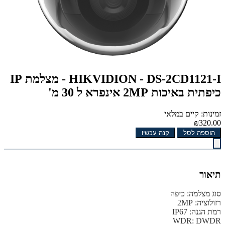
HIKVIDION - DS-2CD1121-I - מצלמת IP
כיפתית באיכות 2MP אינפרא ל 30 מ'
זמינות: קיים במלאי
₪320.00
הוספה לסל
קנה עכשיו
תיאור
סוג מצלמה: כיפה
רזולוציה: 2MP
רמת הגנה: IP67
WDR: DWDR