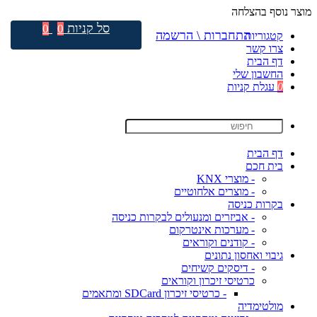
מוצר נוסף בהצלחה
סל קניות
0
0
התחברות \ הרשמה
קטגוריות
צרו קשר
דף הבית
החשבון שלי
0
עגלת קניות
דף הבית
בית חכם
- מוצרי KNX
- מוצרים אלחוטיים
בקרות כניסה
- אביזרים ומנעולים לבקרות כניסה
- מערכות אינטרקום
- קודנים וקוראים
גיבוי ואחסון נתונים
- דיסקים קשיחים
כרטיסי זיכרון וקוראים
- כרטיסי זיכרון SDCard ומתאמים
מולטימדיה